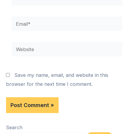
Email*
Website
Save my name, email, and website in this
browser for the next time I comment.
Search