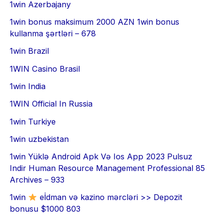
1win Azerbajany
1win bonus maksimum 2000 AZN 1win bonus
kullanma şərtləri – 678
1win Brazil
1WIN Casino Brasil
1win India
1WIN Official In Russia
1win Turkiye
1win uzbekistan
1win Yüklə Android Apk Və Ios App 2023 Pulsuz
Indir Human Resource Management Professional 85
Archives – 933
1win
eİdman və kazino mərcləri >> Depozit
bonusu $1000 803