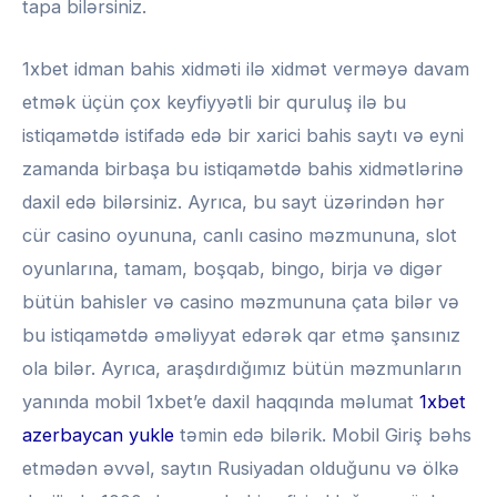
tapa bilərsiniz.
1xbet idman bahis xidməti ilə xidmət verməyə davam
etmək üçün çox keyfiyyətli bir quruluş ilə bu
istiqamətdə istifadə edə bir xarici bahis saytı və eyni
zamanda birbaşa bu istiqamətdə bahis xidmətlərinə
daxil edə bilərsiniz. Ayrıca, bu sayt üzərindən hər
cür casino oyununa, canlı casino məzmununa, slot
oyunlarına, tamam, boşqab, bingo, birja və digər
bütün bahisler və casino məzmununa çata bilər və
bu istiqamətdə əməliyyat edərək qar etmə şansınız
ola bilər. Ayrıca, araşdırdığımız bütün məzmunların
yanında mobil 1xbet’e daxil haqqında məlumat
1xbet
azerbaycan yukle
təmin edə bilərik. Mobil Giriş bəhs
etmədən əvvəl, saytın Rusiyadan olduğunu və ölkə