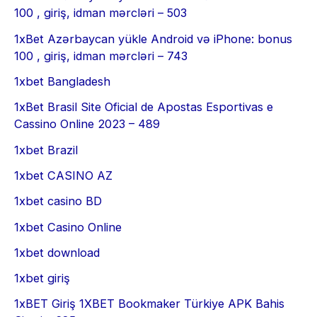
100 , giriş, idman mərcləri – 503
1xBet Azərbaycan yükle Android və iPhone: bonus
100 , giriş, idman mərcləri – 743
1xbet Bangladesh
1xBet Brasil Site Oficial de Apostas Esportivas e
Cassino Online 2023 – 489
1xbet Brazil
1xbet CASINO AZ
1xbet casino BD
1xbet Casino Online
1xbet download
1xbet giriş
1xBET Giriş 1XBET Bookmaker Türkiye APK Bahis