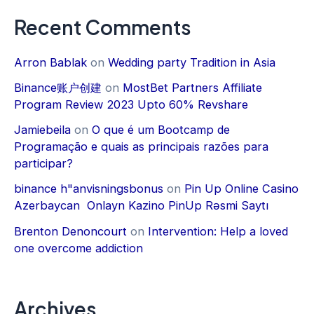
Recent Comments
Arron Bablak
on
Wedding party Tradition in Asia
Binance账户创建
on
MostBet Partners Affiliate
Program Review 2023 Upto 60% Revshare
Jamiebeila
on
O que é um Bootcamp de
Programação e quais as principais razões para
participar?
binance h"anvisningsbonus
on
Pin Up Online Casino
Azerbaycan ️ Onlayn Kazino PinUp Rəsmi Saytı
Brenton Denoncourt
on
Intervention: Help a loved
one overcome addiction
Archives