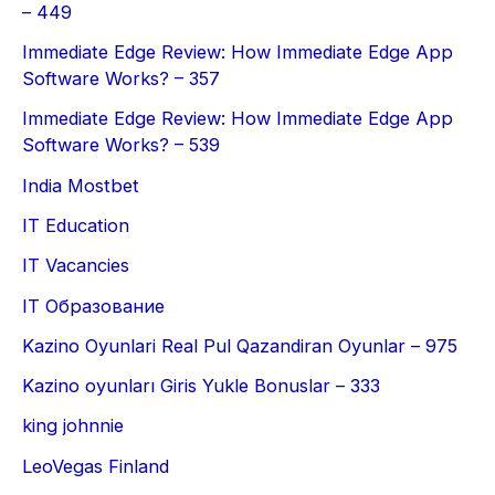
– 449
Immediate Edge Review: How Immediate Edge App
Software Works? – 357
Immediate Edge Review: How Immediate Edge App
Software Works? – 539
India Mostbet
IT Education
IT Vacancies
IT Образование
Kazino Oyunlari Real Pul Qazandiran Oyunlar – 975
Kazino oyunları Giris Yukle Bonuslar – 333
king johnnie
LeoVegas Finland