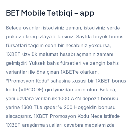
BET Mobile Tətbiqi – app
Beləcə oyunları istədiyiniz zaman, istədiyiniz yerdə
pulsuz olaraq izləyə bilərsiniz. Saytda böyük bonus
fürsətləri təqdim edən bir hesabınız yoxdursa,
1XBET üzvlük məlumat hesabı açmanın zamanı
gəlmişdir! Yüksək bahis fürsətləri və zəngin bahis
variantları ilə önə çıxan 1XBET’e olarkən,
“Promosyon Kodu” sahəsinə xüsusi bir 1XBET bonus
kodu (VIPCODE) girdiyinizdən əmin olun. Beləcə,
yeni üzvlərə verilən ilk 1000 AZN depozit bonusu
yerinə 1300 TLə qədər% 200 Hoşgeldin bonusu
alacaqsınız. 1XBET Promosyon Kodu Necə istifadə
1XBET araşdırma sualları cavabını məqaləmizdə