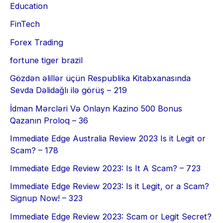
Education
FinTech
Forex Trading
fortune tiger brazil
Gözdən əlillər üçün Respublika Kitabxanasında
Sevda Dəlidağlı ilə görüş – 219
İdman Mərcləri Və Onlayn Kazino 500 Bonus
Qazanın Proloq – 36
Immediate Edge Australia Review 2023 Is it Legit or
Scam? – 178
Immediate Edge Review 2023: Is It A Scam? – 723
Immediate Edge Review 2023: Is it Legit, or a Scam?
Signup Now! – 323
Immediate Edge Review 2023: Scam or Legit Secret?