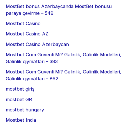
MostBet bonus Azərbaycanda MostBet bonusu
paraya çevirme – 549
Mostbet Casino
Mostbet Casino AZ
Mostbet Casino Azerbaycan
Mostbet Com Güvenli Mi? Gəlinlik, Gəlinlik Modelleri,
Gəlinlik qiymətləri – 383
Mostbet Com Güvenli Mi? Gəlinlik, Gəlinlik Modelleri,
Gəlinlik qiymətləri – 862
mostbet giriş
mostbet GR
mostbet hungary
Mostbet India