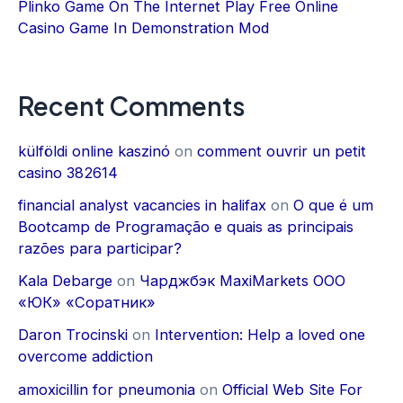
Plinko Game On The Internet Play Free Online
Casino Game In Demonstration Mod
Recent Comments
külföldi online kaszinó
on
comment ouvrir un petit
casino 382614
financial analyst vacancies in halifax
on
O que é um
Bootcamp de Programação e quais as principais
razões para participar?
Kala Debarge
on
Чарджбэк MaxiMarkets ООО
«ЮК» «Соратник»
Daron Trocinski
on
Intervention: Help a loved one
overcome addiction
amoxicillin for pneumonia
on
Official Web Site For