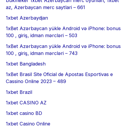
bukmeker 1xbet Azerbaycan merc oyunlari, 1xbet
az, Azerbaycan merc saytlari – 661
1xbet Azerbaydjan
1xBet Azərbaycan yükle Android və iPhone: bonus
100 , giriş, idman mərcləri – 503
1xBet Azərbaycan yükle Android və iPhone: bonus
100 , giriş, idman mərcləri – 743
1xbet Bangladesh
1xBet Brasil Site Oficial de Apostas Esportivas e
Cassino Online 2023 – 489
1xbet Brazil
1xbet CASINO AZ
1xbet casino BD
1xbet Casino Online