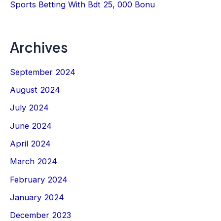
Sports Betting With Bdt 25, 000 Bonu
Archives
September 2024
August 2024
July 2024
June 2024
April 2024
March 2024
February 2024
January 2024
December 2023