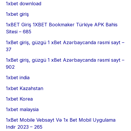
1xbet download
1xbet giriş
1xBET Giriş 1XBET Bookmaker Türkiye APK Bahis
Sitesi – 685
1xBet giriş, güzgü 1 xBet Azərbaycanda rəsmi sayt –
37
1xBet giriş, güzgü 1 xBet Azərbaycanda rəsmi sayt –
902
1xbet india
1xbet Kazahstan
1xbet Korea
1xbet malaysia
1xBet Mobile Vebsayt Və 1x Bet Mobil Uygulama
Indir 2023 – 265