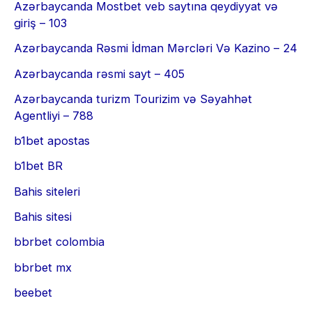
Azərbaycanda Mostbet veb saytına qeydiyyat və
giriş – 103
Azərbaycanda Rəsmi İdman Mərcləri Və Kazino – 24
Azərbaycanda rəsmi sayt – 405
Azərbaycanda turizm Tourizim və Səyahhət
Agentliyi – 788
b1bet apostas
b1bet BR
Bahis siteleri
Bahis sitesi
bbrbet colombia
bbrbet mx
beebet