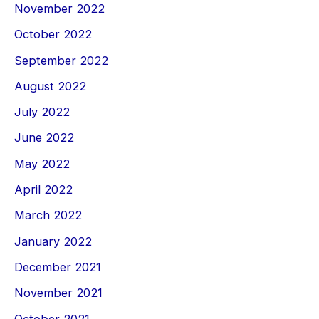
November 2022
October 2022
September 2022
August 2022
July 2022
June 2022
May 2022
April 2022
March 2022
January 2022
December 2021
November 2021
October 2021