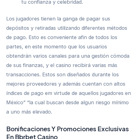
tu confianza y celebridad.
Los jugadores tienen la ganga de pagar sus
depósitos y retiradas utilizando diferentes métodos
de pago. Esto es conveniente afin de todos los
partes, en este momento que los usuarios
obtendrán varios canales para una gestión cómoda
de sus finanzas, y el casino recibirá varias más
transacciones. Estos son diseñados durante los
mejores proveedores y además cuentan con altos
índices de pago em virtude de aquellos jugadores en
México” “la cual buscan desde algun riesgo mínimo
a uno más elevado.
Bonificaciones Y Promociones Exclusivas
En Bbrbet Casino