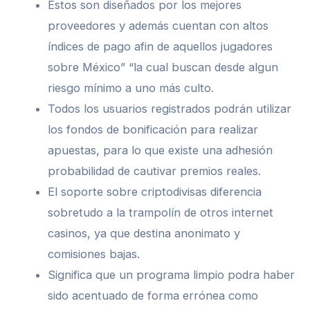
Estos son diseñados por los mejores
proveedores y además cuentan con altos
índices de pago afin de aquellos jugadores
sobre México” “la cual buscan desde algun
riesgo mínimo a uno más culto.
Todos los usuarios registrados podrán utilizar
los fondos de bonificación para realizar
apuestas, para lo que existe una adhesión
probabilidad de cautivar premios reales.
El soporte sobre criptodivisas diferencia
sobretudo a la trampolín de otros internet
casinos, ya que destina anonimato y
comisiones bajas.
Significa que un programa limpio podra haber
sido acentuado de forma errónea como