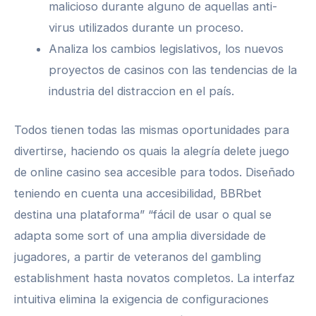
malicioso durante alguno de aquellas anti-
virus utilizados durante un proceso.
Analiza los cambios legislativos, los nuevos
proyectos de casinos con las tendencias de la
industria del distraccion en el país.
Todos tienen todas las mismas oportunidades para
divertirse, haciendo os quais la alegría delete juego
de online casino sea accesible para todos. Diseñado
teniendo en cuenta una accesibilidad, BBRbet
destina una plataforma” “fácil de usar o qual se
adapta some sort of una amplia diversidade de
jugadores, a partir de veteranos del gambling
establishment hasta novatos completos. La interfaz
intuitiva elimina la exigencia de configuraciones