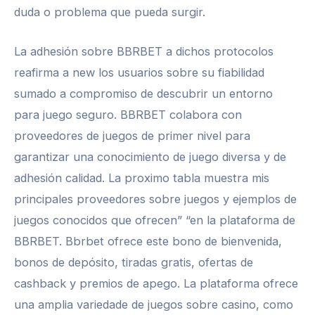
duda o problema que pueda surgir.
La adhesión sobre BBRBET a dichos protocolos
reafirma a new los usuarios sobre su fiabilidad
sumado a compromiso de descubrir un entorno
para juego seguro. BBRBET colabora con
proveedores de juegos de primer nivel para
garantizar una conocimiento de juego diversa y de
adhesión calidad. La proximo tabla muestra mis
principales proveedores sobre juegos y ejemplos de
juegos conocidos que ofrecen” “en la plataforma de
BBRBET. Bbrbet ofrece este bono de bienvenida,
bonos de depósito, tiradas gratis, ofertas de
cashback y premios de apego. La plataforma ofrece
una amplia variedade de juegos sobre casino, como