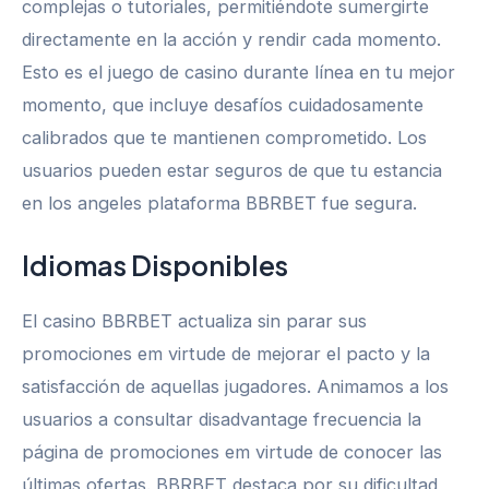
complejas o tutoriales, permitiéndote sumergirte
directamente en la acción y rendir cada momento.
Esto es el juego de casino durante línea en tu mejor
momento, que incluye desafíos cuidadosamente
calibrados que te mantienen comprometido. Los
usuarios pueden estar seguros de que tu estancia
en los angeles plataforma BBRBET fue segura.
Idiomas Disponibles
El casino BBRBET actualiza sin parar sus
promociones em virtude de mejorar el pacto y la
satisfacción de aquellas jugadores. Animamos a los
usuarios a consultar disadvantage frecuencia la
página de promociones em virtude de conocer las
últimas ofertas. BBRBET destaca por su dificultad