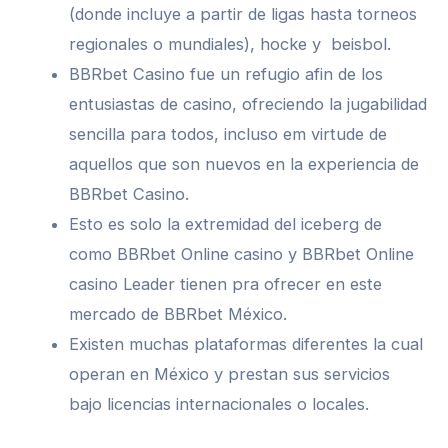
(donde incluye a partir de ligas hasta torneos
regionales o mundiales), hocke y beisbol.
BBRbet Casino fue un refugio afin de los
entusiastas de casino, ofreciendo la jugabilidad
sencilla para todos, incluso em virtude de
aquellos que son nuevos en la experiencia de
BBRbet Casino.
Esto es solo la extremidad del iceberg de
como BBRbet Online casino y BBRbet Online
casino Leader tienen pra ofrecer en este
mercado de BBRbet México.
Existen muchas plataformas diferentes la cual
operan en México y prestan sus servicios
bajo licencias internacionales o locales.