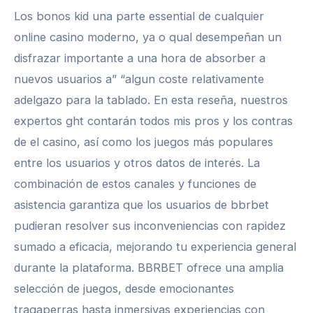
Los bonos kid una parte essential de cualquier
online casino moderno, ya o qual desempeñan un
disfrazar importante a una hora de absorber a
nuevos usuarios a” “algun coste relativamente
adelgazo para la tablado. En esta reseña, nuestros
expertos ght contarán todos mis pros y los contras
de el casino, así como los juegos más populares
entre los usuarios y otros datos de interés. La
combinación de estos canales y funciones de
asistencia garantiza que los usuarios de bbrbet
pudieran resolver sus inconveniencias con rapidez
sumado a eficacia, mejorando tu experiencia general
durante la plataforma. BBRBET ofrece una amplia
selección de juegos, desde emocionantes
tragaperras hasta inmersivas experiencias con