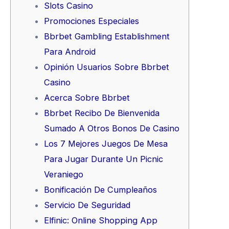
Slots Casino
Promociones Especiales
Bbrbet Gambling Establishment
Para Android
Opinión Usuarios Sobre Bbrbet
Casino
Acerca Sobre Bbrbet
Bbrbet Recibo De Bienvenida
Sumado A Otros Bonos De Casino
Los 7 Mejores Juegos De Mesa
Para Jugar Durante Un Picnic
Veraniego
Bonificación De Cumpleaños
Servicio De Seguridad
Elfinic: Online Shopping App