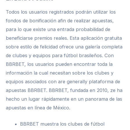
Todos los usuarios registrados podrán utilizar los
fondos de bonificación afin de realizar apuestas,
para lo que existe una entrada probabilidad de
beneficiarse premios reales. Esta aplicación gratuita
sobre estilo de felicidad ofrece una galería completa
de clubes y equipos para fútbol brasileños. Con
BBRBET, los usuarios pueden encontrar toda la
información la cual necesitan sobre los clubes y
equipos asociados con are generally plataforma de
apuestas BBRBET. BBRBET, fundada en 2010, ze ha
hecho un lugar rápidamente en un panorama de las
apuestas en línea de México.
BBRBET muestra los clubes de fútbol