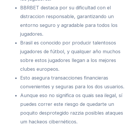
BBRBET destaca por su dificultad con el
distraccion responsable, garantizando un
entorno seguro y agradable para todos los
jugadores.
Brasil es conocido por producir talentosos
jugadores de fútbol, y qualquer año muchos
sobre estos jugadores llegan a los mejores
clubes europeos.
Esto asegura transacciones financieras
convenientes y seguras para los dos usuarios.
Aunque eso no significa os quais sea ilegal, sí
puedes correr este riesgo de quedarte un
poquito desprotegido razzia posibles ataques
um hackeos cibernéticos.