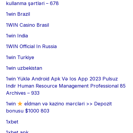
kullanma şərtləri – 678
1win Brazil
1WIN Casino Brasil
1win India
1WIN Official In Russia
1win Turkiye
1win uzbekistan
1win Yüklə Android Apk Və Ios App 2023 Pulsuz
Indir Human Resource Management Professional 85
Archives – 933
1win
eİdman və kazino mərcləri >> Depozit
bonusu $1000 803
1xbet
1xbet apk