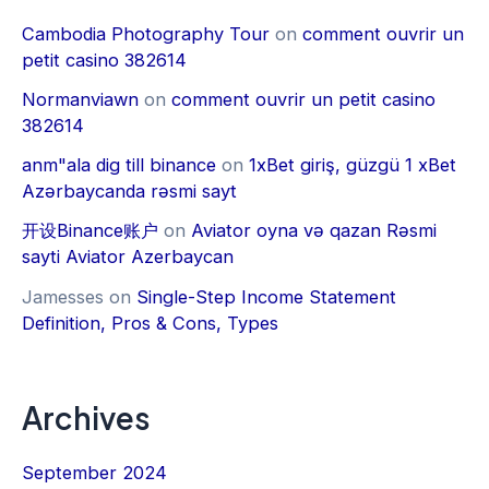
Cambodia Photography Tour
on
comment ouvrir un
petit casino 382614
Normanviawn
on
comment ouvrir un petit casino
382614
anm"ala dig till binance
on
1xBet giriş, güzgü 1 xBet
Azərbaycanda rəsmi sayt
开设Binance账户
on
Aviator oyna və qazan Rəsmi
sayti Aviator Azerbaycan
Jamesses
on
Single-Step Income Statement
Definition, Pros & Cons, Types
Archives
September 2024