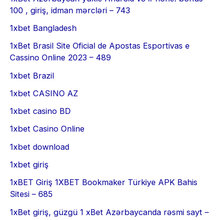
100 , giriş, idman mərcləri – 743
1xbet Bangladesh
1xBet Brasil Site Oficial de Apostas Esportivas e
Cassino Online 2023 – 489
1xbet Brazil
1xbet CASINO AZ
1xbet casino BD
1xbet Casino Online
1xbet download
1xbet giriş
1xBET Giriş 1XBET Bookmaker Türkiye APK Bahis
Sitesi – 685
1xBet giriş, güzgü 1 xBet Azərbaycanda rəsmi sayt –