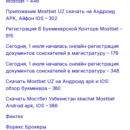
Mostbet – 446
Приложение Mostbet UZ скачать на Андроид
APK, Айфон IOS – 302
Регистрация В Букмекерской Конторе Mostbet –
915
Сегодня, 1 июля началась онлайн-регистрация
документов соискателей в магистратуру – 178
Сегодня, 1 июля началась онлайн-регистрация
документов соискателей в магистратуру – 348
Скачать Mostbet UZ на Андроид apk и IOS:
обзор букмекера – 380
Скачать Мостбет Узбекистан skachat Mostbet
Android apk, IOS – 586
Финтех
Форекс Брокеры