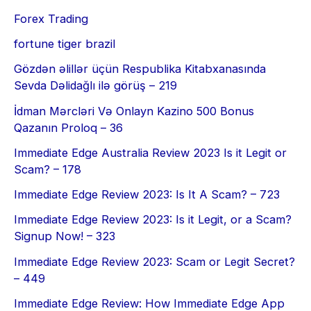
Forex Trading
fortune tiger brazil
Gözdən əlillər üçün Respublika Kitabxanasında
Sevda Dəlidağlı ilə görüş – 219
İdman Mərcləri Və Onlayn Kazino 500 Bonus
Qazanın Proloq – 36
Immediate Edge Australia Review 2023 Is it Legit or
Scam? – 178
Immediate Edge Review 2023: Is It A Scam? – 723
Immediate Edge Review 2023: Is it Legit, or a Scam?
Signup Now! – 323
Immediate Edge Review 2023: Scam or Legit Secret?
– 449
Immediate Edge Review: How Immediate Edge App