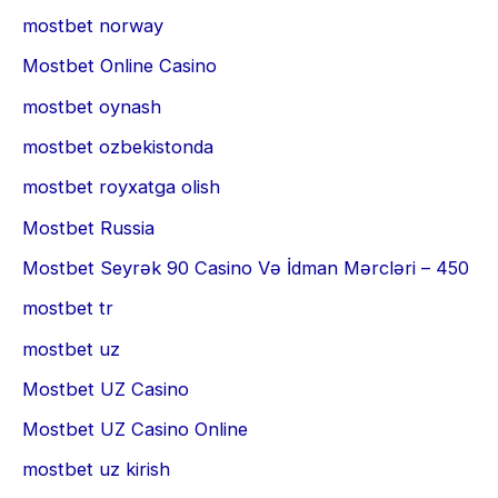
mostbet norway
Mostbet Online Casino
mostbet oynash
mostbet ozbekistonda
mostbet royxatga olish
Mostbet Russia
Mostbet Seyrək 90 Casino Və İdman Mərcləri – 450
mostbet tr
mostbet uz
Mostbet UZ Casino
Mostbet UZ Casino Online
mostbet uz kirish