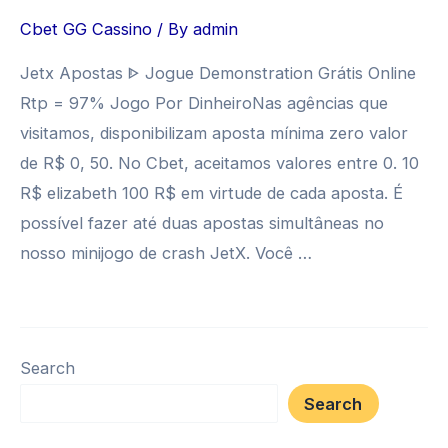
Cbet GG Cassino
/ By
admin
Jetx Apostas ᐈ Jogue Demonstration Grátis Online
Rtp = 97% Jogo Por DinheiroNas agências que
visitamos, disponibilizam aposta mínima zero valor
de R$ 0, 50. No Cbet, aceitamos valores entre 0. 10
R$ elizabeth 100 R$ em virtude de cada aposta. É
possível fazer até duas apostas simultâneas no
nosso minijogo de crash JetX. Você …
Jetx
Apostas
ᐈ
Search
Jogue
Search
Demonstration