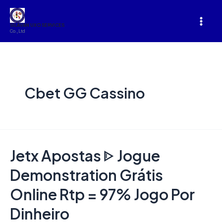
Skip
to
SILAVAN UXO SERVICES
Mai
Co.,Ltd
content
Men
Cbet GG Cassino
Jetx Apostas ᐈ Jogue
Demonstration Grátis
Online Rtp = 97% Jogo Por
Dinheiro