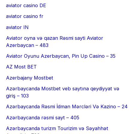
aviator casino DE
aviator casino fr
aviator IN
Aviator oyna və qazan Rəsmi sayti Aviator
Azerbaycan – 483
Aviator Oyunu Azerbaycan, Pin Up Casino – 35
AZ Most BET
Azerbajany Mostbet
Azərbaycanda Mostbet veb saytına qeydiyyat və
giriş – 103
Azərbaycanda Rəsmi İdman Mərcləri Və Kazino – 24
Azərbaycanda rəsmi sayt – 405
Azərbaycanda turizm Tourizim və Səyahhət