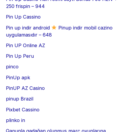
250 frispin – 944
Pin Up Cassino
Pin up indir android
Pinup indir mobil cazino
uygulamasıdır – 648
Pin UP Online AZ
Pin Up Peru
pinco
PinUp apk
PinUP AZ Casino
pinup Brazil
Pixbet Cassino
plinko in
Qanunla qadağan olunmuş mərc oyunlarına