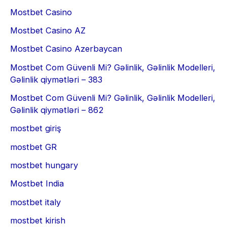
Mostbet Casino
Mostbet Casino AZ
Mostbet Casino Azerbaycan
Mostbet Com Güvenli Mi? Gəlinlik, Gəlinlik Modelleri,
Gəlinlik qiymətləri – 383
Mostbet Com Güvenli Mi? Gəlinlik, Gəlinlik Modelleri,
Gəlinlik qiymətləri – 862
mostbet giriş
mostbet GR
mostbet hungary
Mostbet India
mostbet italy
mostbet kirish