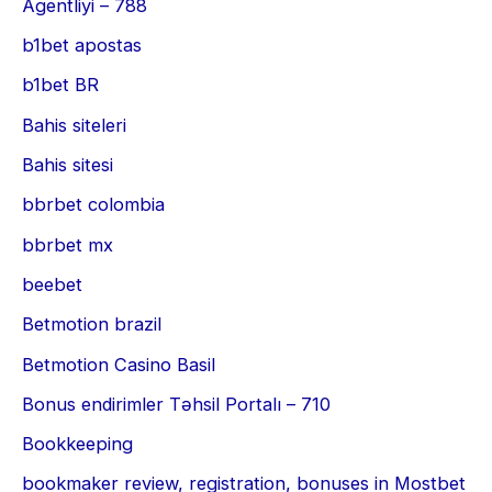
Agentliyi – 788
b1bet apostas
b1bet BR
Bahis siteleri
Bahis sitesi
bbrbet colombia
bbrbet mx
beebet
Betmotion brazil
Betmotion Casino Basil
Bonus endirimler Təhsil Portalı – 710
Bookkeeping
bookmaker review, registration, bonuses in Mostbet