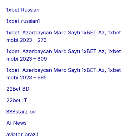
1xbet Russian
1xbet russian1
1xbet: Azərbaycan Mərc Saytı 1xBET Az, 1xbet
mobi 2023 – 273
1xbet: Azərbaycan Mərc Saytı 1xBET Az, 1xbet
mobi 2023 – 809
1xbet: Azərbaycan Mərc Saytı 1xBET Az, 1xbet
mobi 2023 – 995
22Bet BD
22bet IT
888starz bd
AI News
aviator brazil