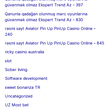
güvənmək olmaz Ekspert Trend Az – 397
Qanunla qadağan olunmuş mərc oyunlarına
güvənmək olmaz Ekspert Trend Az – 830
rəsmi sayt Aviator Pin Up PinUp Casino Online –
240
rəsmi sayt Aviator Pin Up PinUp Casino Online – 845
ricky casino australia
slot
Sober living
Software development
sweet bonanza TR
Uncategorized
UZ Most bet