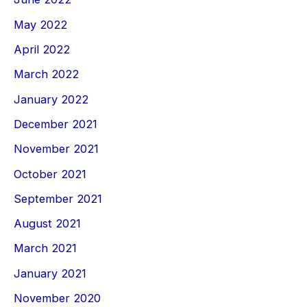
May 2022
April 2022
March 2022
January 2022
December 2021
November 2021
October 2021
September 2021
August 2021
March 2021
January 2021
November 2020