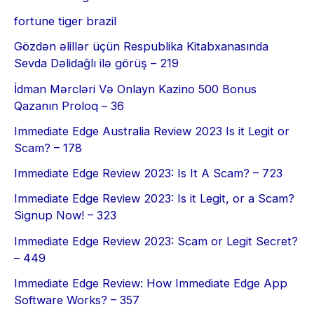
fortune tiger brazil
Gözdən əlillər üçün Respublika Kitabxanasında
Sevda Dəlidağlı ilə görüş – 219
İdman Mərcləri Və Onlayn Kazino 500 Bonus
Qazanın Proloq – 36
Immediate Edge Australia Review 2023 Is it Legit or
Scam? – 178
Immediate Edge Review 2023: Is It A Scam? – 723
Immediate Edge Review 2023: Is it Legit, or a Scam?
Signup Now! – 323
Immediate Edge Review 2023: Scam or Legit Secret?
– 449
Immediate Edge Review: How Immediate Edge App
Software Works? – 357