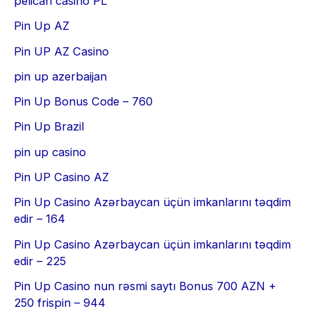
pelican casino PL
Pin Up AZ
Pin UP AZ Casino
pin up azerbaijan
Pin Up Bonus Code – 760
Pin Up Brazil
pin up casino
Pin UP Casino AZ
Pin Up Casino Azərbaycan üçün imkanlarını təqdim
edir – 164
Pin Up Casino Azərbaycan üçün imkanlarını təqdim
edir – 225
Pin Up Casino nun rəsmi saytı Bonus 700 AZN +
250 frispin – 944