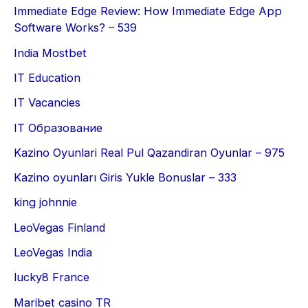
Immediate Edge Review: How Immediate Edge App
Software Works? – 539
India Mostbet
IT Education
IT Vacancies
IT Образование
Kazino Oyunlari Real Pul Qazandiran Oyunlar – 975
Kazino oyunları Giris Yukle Bonuslar – 333
king johnnie
LeoVegas Finland
LeoVegas India
lucky8 France
Maribet casino TR