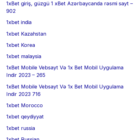
1xBet giriş, güzgü 1 xBet Azərbaycanda rəsmi sayt –
902
1xbet india
1xbet Kazahstan
1xbet Korea
1xbet malaysia
1xBet Mobile Vebsayt Və 1x Bet Mobil Uygulama
Indir 2023 – 265
1xBet Mobile Vebsayt Və 1x Bet Mobil Uygulama
Indir 2023 716
1xbet Morocco
1xbet qeydiyyat
1xbet russia
1xbet Russian