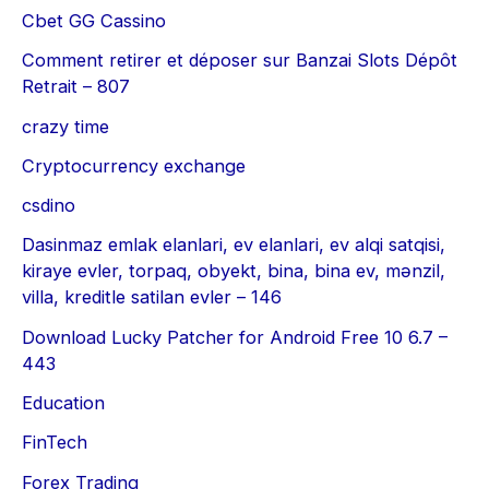
Cbet GG Cassino
Comment retirer et déposer sur Banzai Slots Dépôt
Retrait – 807
crazy time
Cryptocurrency exchange
csdino
Dasinmaz emlak elanlari, ev elanlari, ev alqi satqisi,
kiraye evler, torpaq, obyekt, bina, bina ev, mənzil,
villa, kreditle satilan evler – 146
Download Lucky Patcher for Android Free 10 6.7 –
443
Education
FinTech
Forex Trading