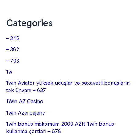
Categories
– 345
– 362
– 703
1w
1win Aviator yüksək uduşlar və səxavətli bonusların
tək ünvanı – 637
1Win AZ Casino
1win Azerbajany
1win bonus maksimum 2000 AZN 1win bonus
kullanma şərtləri – 678