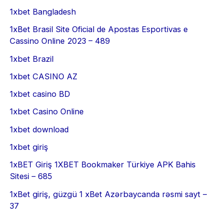
1xbet Bangladesh
1xBet Brasil Site Oficial de Apostas Esportivas e
Cassino Online 2023 – 489
1xbet Brazil
1xbet CASINO AZ
1xbet casino BD
1xbet Casino Online
1xbet download
1xbet giriş
1xBET Giriş 1XBET Bookmaker Türkiye APK Bahis
Sitesi – 685
1xBet giriş, güzgü 1 xBet Azərbaycanda rəsmi sayt –
37