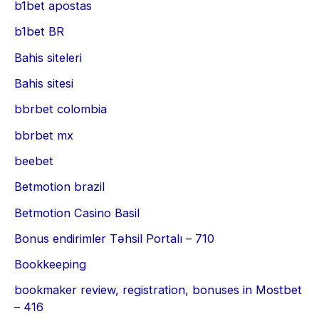
b1bet apostas
b1bet BR
Bahis siteleri
Bahis sitesi
bbrbet colombia
bbrbet mx
beebet
Betmotion brazil
Betmotion Casino Basil
Bonus endirimler Təhsil Portalı – 710
Bookkeeping
bookmaker review, registration, bonuses in Mostbet
– 416