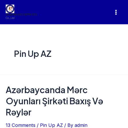
Skip
to
SILAVAN UXO SERVICES
Mai
Co.,Ltd
content
Men
Pin Up AZ
Azərbaycanda Mərc
Oyunları Şirkəti Baxış Və
Rəylər
13 Comments
/
Pin Up AZ
/ By
admin