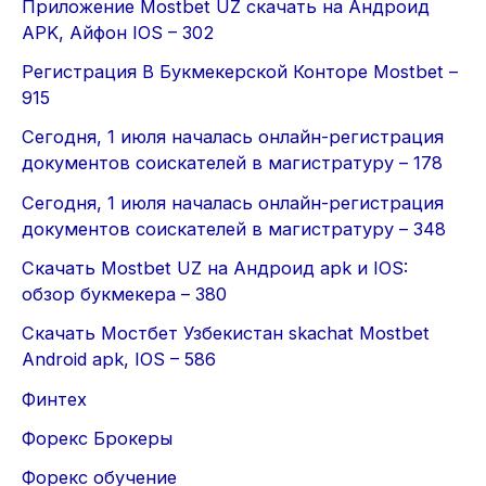
Приложение Mostbet UZ скачать на Андроид
APK, Айфон IOS – 302
Регистрация В Букмекерской Конторе Mostbet –
915
Сегодня, 1 июля началась онлайн-регистрация
документов соискателей в магистратуру – 178
Сегодня, 1 июля началась онлайн-регистрация
документов соискателей в магистратуру – 348
Скачать Mostbet UZ на Андроид apk и IOS:
обзор букмекера – 380
Скачать Мостбет Узбекистан skachat Mostbet
Android apk, IOS – 586
Финтех
Форекс Брокеры
Форекс обучение