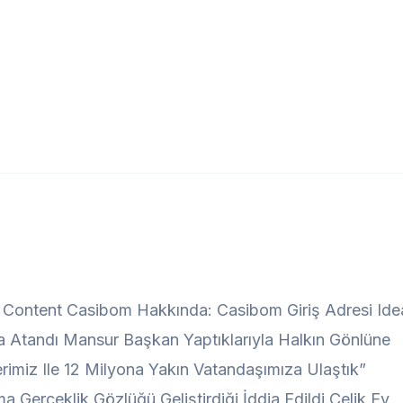
Content Casibom Hakkında: Casibom Giriş Adresi Ide
a Atandı Mansur Başkan Yaptıklarıyla Halkın Gönlüne
imiz Ile 12 Milyona Yakın Vatandaşımıza Ulaştık”
Gerçeklik Gözlüğü Geliştirdiği İddia Edildi Çelik Ev