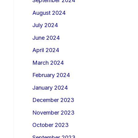
September 2024
August 2024
July 2024
June 2024
April 2024
March 2024
February 2024
January 2024
December 2023
November 2023
October 2023
September 2023