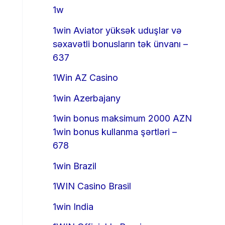
1w
1win Aviator yüksək uduşlar və
səxavətli bonusların tək ünvanı –
637
1Win AZ Casino
1win Azerbajany
1win bonus maksimum 2000 AZN
1win bonus kullanma şərtləri –
678
1win Brazil
1WIN Casino Brasil
1win India