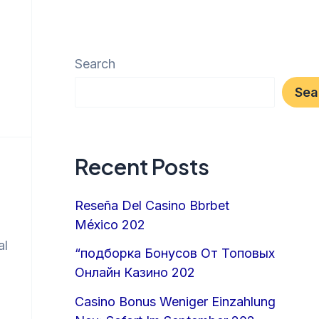
Search
Sea
Recent Posts
Reseña Del Casino Bbrbet
México 202
al
“подборка Бонусов От Топовых
Онлайн Казино 202
Casino Bonus Weniger Einzahlung