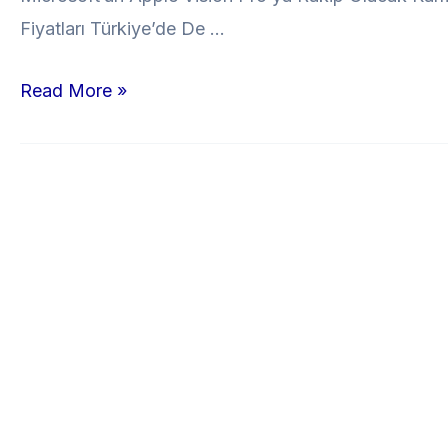
Fiyatları Türkiye’de De …
Casibo
Read More »