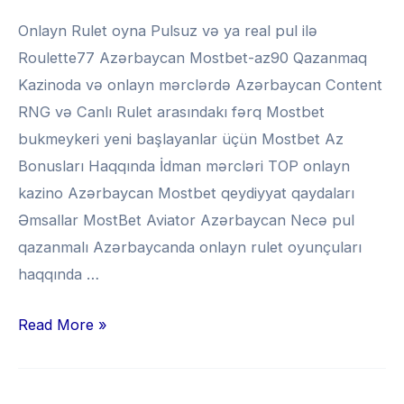
Onlayn Rulet oyna Pulsuz və ya real pul ilə
Roulette77 Azərbaycan Mostbet-az90 Qazanmaq
Kazinoda və onlayn mərclərdə Azərbaycan Content
RNG və Canlı Rulet arasındakı fərq Mostbet
bukmeykeri yeni başlayanlar üçün Mostbet Az
Bonusları Haqqında İdman mərcləri TOP onlayn
kazino Azərbaycan Mostbet qeydiyyat qaydaları
Əmsallar MostBet Aviator Azərbaycan Necə pul
qazanmalı Azərbaycanda onlayn rulet oyunçuları
haqqında …
Onlayn
Read More »
Rulet
oyna