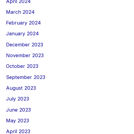
April 2024
March 2024
February 2024
January 2024
December 2023
November 2023
October 2023
September 2023
August 2023
July 2023
June 2023
May 2023
April 2023