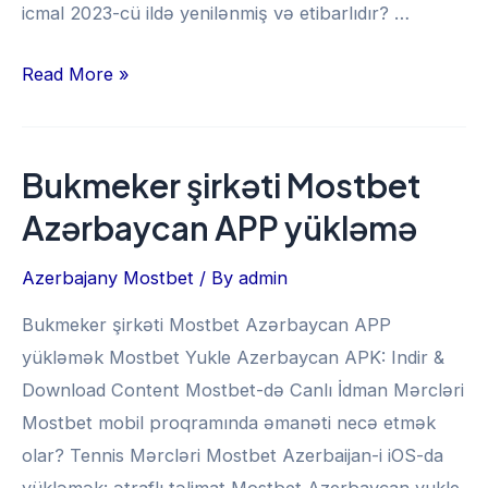
icmal 2023-cü ildə yenilənmiş və etibarlıdır? …
Обзор
Read More »
букмекерской
конторы
Mostbet
Bukmeker şirkəti Mostbet
в
Azərbaycan APP yükləmə
Азербайджане
Вывод
Azerbajany Mostbet
/ By
admin
средств
Bukmeker şirkəti Mostbet Azərbaycan APP
и
yükləmək Mostbet Yukle Azerbaycan APK: Indir &
регистрация
Download Content Mostbet-də Canlı İdman Mərcləri
БК
Mostbet mobil proqramında əmanəti necə etmək
Mostbe
olar? Tennis Mərcləri Mostbet Azerbaijan-i iOS-da