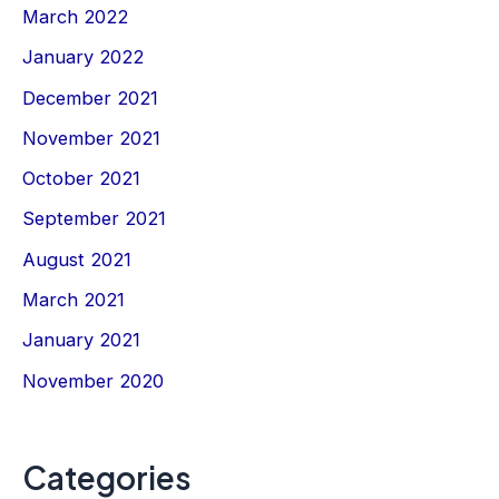
March 2022
January 2022
December 2021
November 2021
October 2021
September 2021
August 2021
March 2021
January 2021
November 2020
Categories