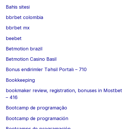
Bahis sitesi
bbrbet colombia
bbrbet mx
beebet
Betmotion brazil
Betmotion Casino Basil
Bonus endirimler Təhsil Portalı – 710
Bookkeeping
bookmaker review, registration, bonuses in Mostbet
– 416
Bootcamp de programação
Bootcamp de programación
Bootcamps de programación