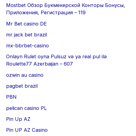
Mostbet Обзор Букмекерской Конторы Бонусы,
Приложения, Регистрация – 119
Mr Bet casino DE
mr jack bet brazil
mx-bbrbet-casino
Onlayn Rulet oyna Pulsuz və ya real pul ilə
Roulette77 Azerbaijan – 607
ozwin au casino
pagbet brazil
PBN
pelican casino PL
Pin Up AZ
Pin UP AZ Casino