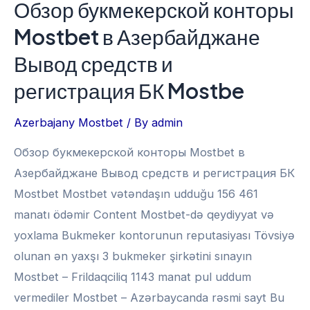
Pulsuz
Обзор букмекерской конторы
və
Mostbet в Азербайджане
ya
Вывод средств и
real
pul
регистрация БК Mostbe
ilə
Azerbajany Mostbet
/ By
admin
Roulette77
Azərbayca
Обзор букмекерской конторы Mostbet в
Азербайджане Вывод средств и регистрация БК
Mostbet Mostbet vətəndaşın udduğu 156 461
manatı ödəmir Content Mostbet-də qeydiyyat və
yoxlama Bukmeker kontorunun reputasiyası Tövsiyə
olunan ən yaxşı 3 bukmeker şirkətini sınayın
Mostbet – Frildaqciliq 1143 manat pul uddum
vermediler Mostbet – Azərbaycanda rəsmi sayt Bu