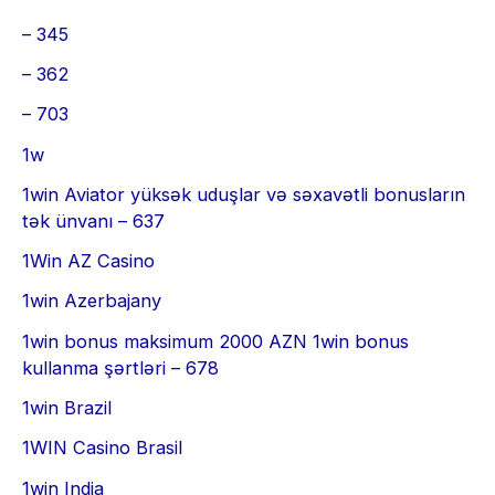
– 345
– 362
– 703
1w
1win Aviator yüksək uduşlar və səxavətli bonusların
tək ünvanı – 637
1Win AZ Casino
1win Azerbajany
1win bonus maksimum 2000 AZN 1win bonus
kullanma şərtləri – 678
1win Brazil
1WIN Casino Brasil
1win India