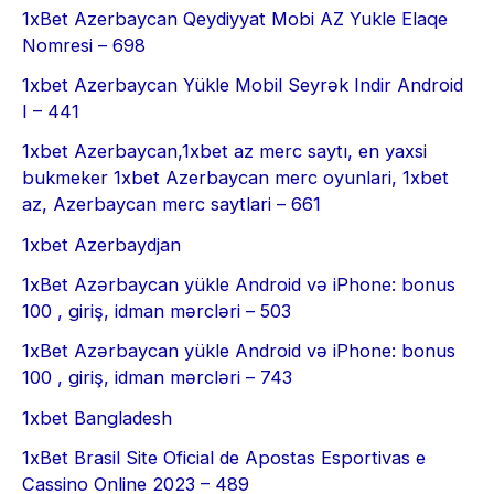
1xBet Azerbaycan Qeydiyyat Mobi AZ Yukle Elaqe
Nomresi – 698
1xbet Azerbaycan Yükle Mobil Seyrək Indir Android
I – 441
1xbet Azerbaycan,1xbet az merc saytı, en yaxsi
bukmeker 1xbet Azerbaycan merc oyunlari, 1xbet
az, Azerbaycan merc saytlari – 661
1xbet Azerbaydjan
1xBet Azərbaycan yükle Android və iPhone: bonus
100 , giriş, idman mərcləri – 503
1xBet Azərbaycan yükle Android və iPhone: bonus
100 , giriş, idman mərcləri – 743
1xbet Bangladesh
1xBet Brasil Site Oficial de Apostas Esportivas e
Cassino Online 2023 – 489