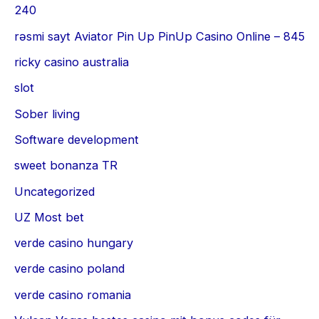
240
rəsmi sayt Aviator Pin Up PinUp Casino Online – 845
ricky casino australia
slot
Sober living
Software development
sweet bonanza TR
Uncategorized
UZ Most bet
verde casino hungary
verde casino poland
verde casino romania