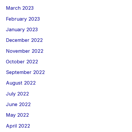
March 2023
February 2023
January 2023
December 2022
November 2022
October 2022
September 2022
August 2022
July 2022
June 2022
May 2022
April 2022