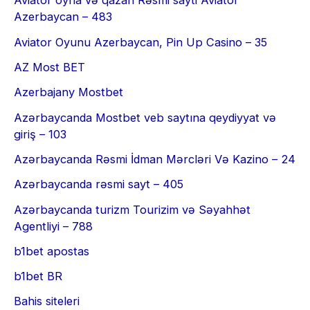
Aviator oyna və qazan Rəsmi sayti Aviator
Azerbaycan – 483
Aviator Oyunu Azerbaycan, Pin Up Casino – 35
AZ Most BET
Azerbajany Mostbet
Azərbaycanda Mostbet veb saytına qeydiyyat və
giriş – 103
Azərbaycanda Rəsmi İdman Mərcləri Və Kazino – 24
Azərbaycanda rəsmi sayt – 405
Azərbaycanda turizm Tourizim və Səyahhət
Agentliyi – 788
b1bet apostas
b1bet BR
Bahis siteleri