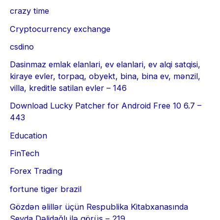
crazy time
Cryptocurrency exchange
csdino
Dasinmaz emlak elanlari, ev elanlari, ev alqi satqisi,
kiraye evler, torpaq, obyekt, bina, bina ev, mənzil,
villa, kreditle satilan evler – 146
Download Lucky Patcher for Android Free 10 6.7 –
443
Education
FinTech
Forex Trading
fortune tiger brazil
Gözdən əlillər üçün Respublika Kitabxanasında
Sevda Dəlidağlı ilə görüş – 219