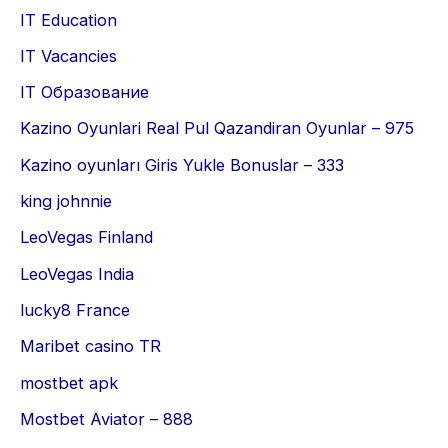
IT Education
IT Vacancies
IT Образование
Kazino Oyunlari Real Pul Qazandiran Oyunlar – 975
Kazino oyunları Giris Yukle Bonuslar – 333
king johnnie
LeoVegas Finland
LeoVegas India
lucky8 France
Maribet casino TR
mostbet apk
Mostbet Aviator – 888