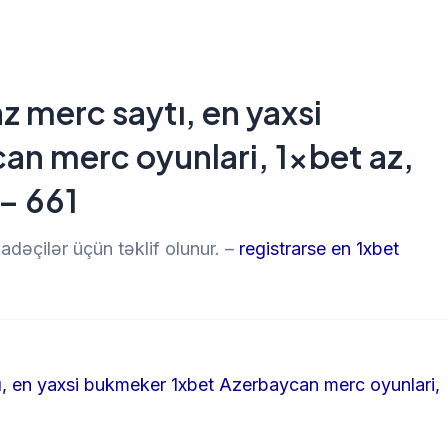
 merc saytı, en yaxsi
n merc oyunlari, 1xbet az,
– 661
fadəçilər üçün təklif olunur. –
registrarse en 1xbet
ı, en yaxsi bukmeker 1xbet Azerbaycan merc oyunlari,