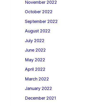
November 2022
October 2022
September 2022
August 2022
July 2022
June 2022
May 2022
April 2022
March 2022
January 2022
December 2021