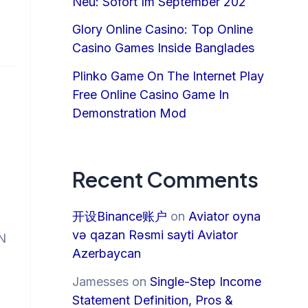
Neu: Sofort Im September 202
Glory Online Casino: Top Online
Casino Games Inside Banglades
Plinko Game On The Internet Play
Free Online Casino Game In
Demonstration Mod
Recent Comments
开设Binance账户
on
Aviator oyna
və qazan Rəsmi sayti Aviator
AN
Azerbaycan
Jamesses
on
Single-Step Income
Statement Definition, Pros &