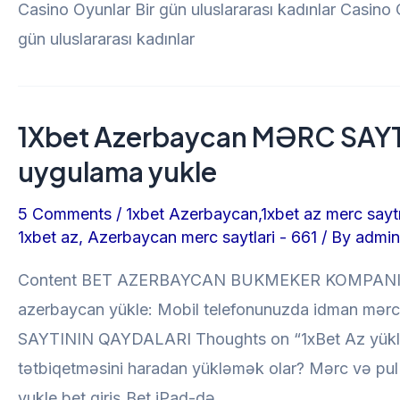
Casino Oyunlar Bir gün uluslararası kadınlar Casino 
gün uluslararası kadınlar
1Xbet Azerbaycan MƏRC SAYTI
uygulama yukle
5 Comments
/
1xbet Azerbaycan,1xbet az merc sayt
1xbet az, Azerbaycan merc saytlari - 661
/ By
admin
Content BET AZERBAYCAN BUKMEKER KOMPANIY
azerbaycan yükle: Mobil telefonunuzda idman mərc
SAYTININ QAYDALARI Thoughts on “1xBet Az yükle: 
tətbiqetməsini haradan yükləmək olar? Mərc və pul
yukle bet giriş Bet iPad-də …