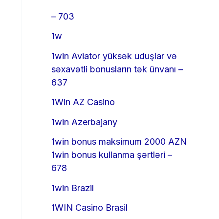
– 703
1w
1win Aviator yüksək uduşlar və
səxavətli bonusların tək ünvanı –
637
1Win AZ Casino
1win Azerbajany
1win bonus maksimum 2000 AZN
1win bonus kullanma şərtləri –
678
1win Brazil
1WIN Casino Brasil