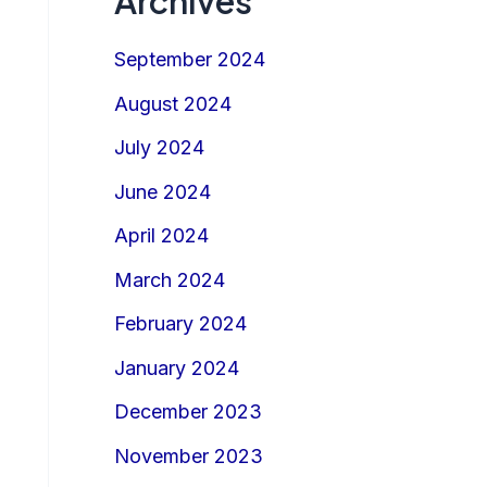
Archives
September 2024
August 2024
July 2024
June 2024
April 2024
March 2024
February 2024
January 2024
December 2023
November 2023