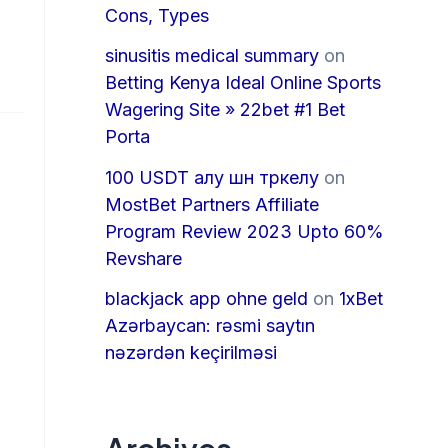
Cons, Types
sinusitis medical summary
on
Betting Kenya Ideal Online Sports
Wagering Site » 22bet #1 Bet
Porta
100 USDT алу шн тркелу
on
MostBet Partners Affiliate
Program Review 2023 Upto 60%
Revshare
blackjack app ohne geld
on
1xBet
Azərbaycan: rəsmi saytın
nəzərdən keçirilməsi