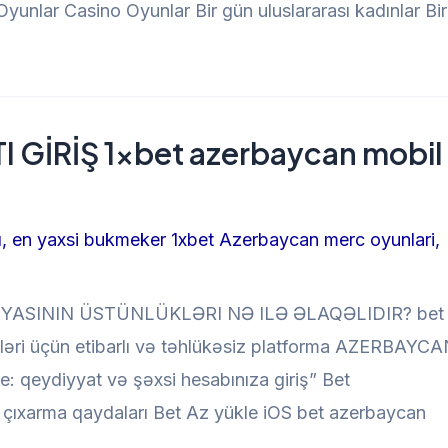
Oyunlar Casino Oyunlar Bir gün uluslararası kadınlar Bir
 GİRİŞ 1xbet azerbaycan mobil
ı, en yaxsi bukmeker 1xbet Azerbaycan merc oyunlari,
ASININ ÜSTÜNLÜKLƏRI NƏ ILƏ ƏLAQƏLIDIR? bet
ləri üçün etibarlı və təhlükəsiz platforma AZERBAYC
qeydiyyat və şəxsi hesabınıza giriş” Bet
 çıxarma qaydaları Bet Az yükle iOS bet azerbaycan