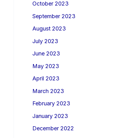
October 2023
September 2023
August 2023
July 2023
June 2023
May 2023
April 2023
March 2023
February 2023
January 2023
December 2022