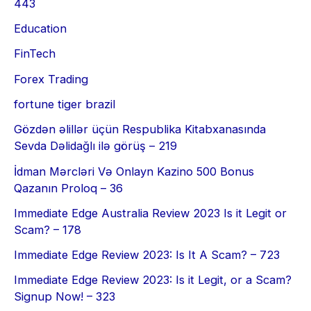
443
Education
FinTech
Forex Trading
fortune tiger brazil
Gözdən əlillər üçün Respublika Kitabxanasında
Sevda Dəlidağlı ilə görüş – 219
İdman Mərcləri Və Onlayn Kazino 500 Bonus
Qazanın Proloq – 36
Immediate Edge Australia Review 2023 Is it Legit or
Scam? – 178
Immediate Edge Review 2023: Is It A Scam? – 723
Immediate Edge Review 2023: Is it Legit, or a Scam?
Signup Now! – 323