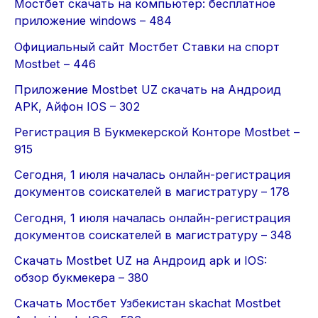
Мостбет скачать на компьютер: бесплатное
приложение windows – 484
Официальный сайт Мостбет Ставки на спорт
Mostbet – 446
Приложение Mostbet UZ скачать на Андроид
APK, Айфон IOS – 302
Регистрация В Букмекерской Конторе Mostbet –
915
Сегодня, 1 июля началась онлайн-регистрация
документов соискателей в магистратуру – 178
Сегодня, 1 июля началась онлайн-регистрация
документов соискателей в магистратуру – 348
Скачать Mostbet UZ на Андроид apk и IOS:
обзор букмекера – 380
Скачать Мостбет Узбекистан skachat Mostbet