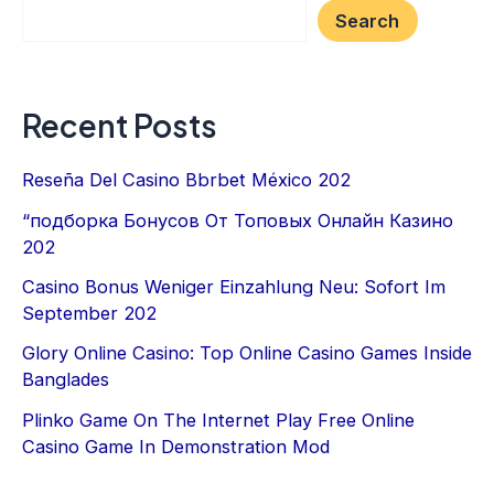
Search
Recent Posts
Reseña Del Casino Bbrbet México 202
“подборка Бонусов От Топовых Онлайн Казино
202
Casino Bonus Weniger Einzahlung Neu: Sofort Im
September 202
Glory Online Casino: Top Online Casino Games Inside
Banglades
Plinko Game On The Internet Play Free Online
Casino Game In Demonstration Mod