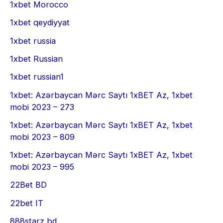
1xbet Morocco
1xbet qeydiyyat
1xbet russia
1xbet Russian
1xbet russian1
1xbet: Azərbaycan Mərc Saytı 1xBET Az, 1xbet
mobi 2023 – 273
1xbet: Azərbaycan Mərc Saytı 1xBET Az, 1xbet
mobi 2023 – 809
1xbet: Azərbaycan Mərc Saytı 1xBET Az, 1xbet
mobi 2023 – 995
22Bet BD
22bet IT
888starz bd