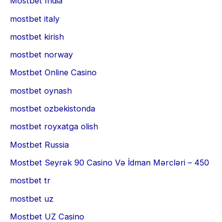
Mostbet India
mostbet italy
mostbet kirish
mostbet norway
Mostbet Online Casino
mostbet oynash
mostbet ozbekistonda
mostbet royxatga olish
Mostbet Russia
Mostbet Seyrək 90 Casino Və İdman Mərcləri – 450
mostbet tr
mostbet uz
Mostbet UZ Casino