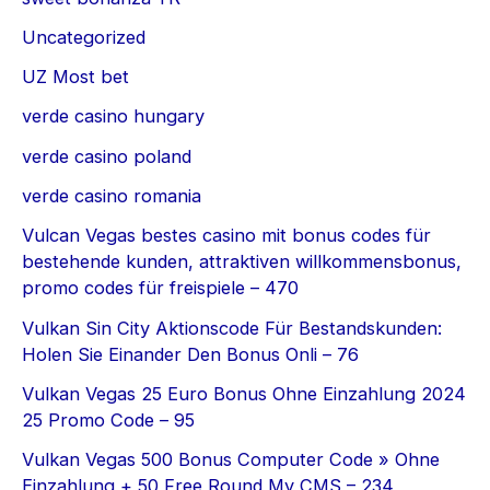
Uncategorized
UZ Most bet
verde casino hungary
verde casino poland
verde casino romania
Vulcan Vegas bestes сasino mit bonus codes für
bestehende kunden, attraktiven willkommensbonus,
promo codes für freispiele – 470
Vulkan Sin City Aktionscode Für Bestandskunden:
Holen Sie Einander Den Bonus Onli – 76
Vulkan Vegas 25 Euro Bonus Ohne Einzahlung 2024
25 Promo Code – 95
Vulkan Vegas 500 Bonus Computer Code » Ohne
Einzahlung + 50 Free Round My CMS – 234