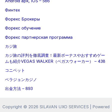
Android apk, IOS – 586
Финтех
Форекс Брокеры
Форекс обучение
Форекс партнерская программа
カジ旅
カジ旅の評判を徹底調査！最新ボーナスやおすすめゲー
ムも紹介VEGAS WALKER（ベガスウォーカー） – 438
コニベット
ベラジョンカジノ
出金方法 – 893
Copyright © 2026 SILAVAN UXO SERVICES | Powered