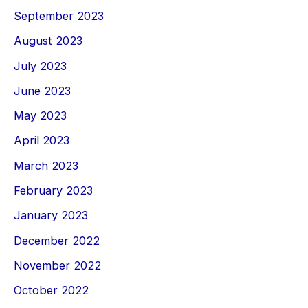
September 2023
August 2023
July 2023
June 2023
May 2023
April 2023
March 2023
February 2023
January 2023
December 2022
November 2022
October 2022