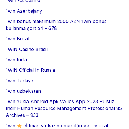
1Win AZ Casino
1win Azerbajany
1win bonus maksimum 2000 AZN 1win bonus
kullanma şərtləri – 678
1win Brazil
1WIN Casino Brasil
1win India
1WIN Official In Russia
1win Turkiye
1win uzbekistan
1win Yüklə Android Apk Və Ios App 2023 Pulsuz
Indir Human Resource Management Professional 85
Archives – 933
1win
eİdman və kazino mərcləri >> Depozit