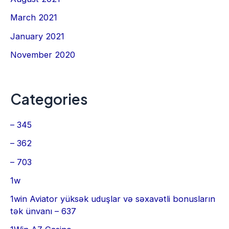
March 2021
January 2021
November 2020
Categories
– 345
– 362
– 703
1w
1win Aviator yüksək uduşlar və səxavətli bonusların
tək ünvanı – 637