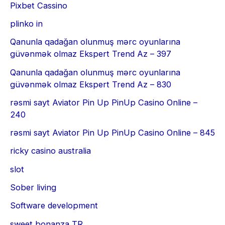
Pixbet Cassino
plinko in
Qanunla qadağan olunmuş mərc oyunlarına
güvənmək olmaz Ekspert Trend Az – 397
Qanunla qadağan olunmuş mərc oyunlarına
güvənmək olmaz Ekspert Trend Az – 830
rəsmi sayt Aviator Pin Up PinUp Casino Online –
240
rəsmi sayt Aviator Pin Up PinUp Casino Online – 845
ricky casino australia
slot
Sober living
Software development
sweet bonanza TR