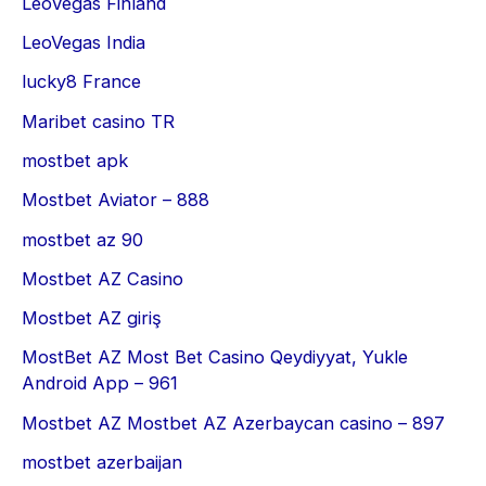
LeoVegas Finland
LeoVegas India
lucky8 France
Maribet casino TR
mostbet apk
Mostbet Aviator – 888
mostbet az 90
Mostbet AZ Casino
Mostbet AZ giriş
MostBet AZ Most Bet Casino Qeydiyyat, Yukle
Android App – 961
Mostbet AZ Mostbet AZ Azerbaycan casino – 897
mostbet azerbaijan