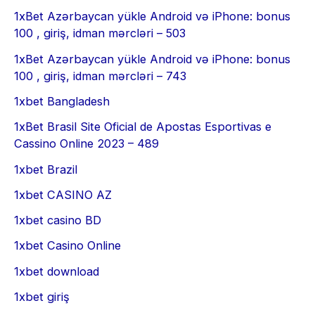
1xBet Azərbaycan yükle Android və iPhone: bonus
100 , giriş, idman mərcləri – 503
1xBet Azərbaycan yükle Android və iPhone: bonus
100 , giriş, idman mərcləri – 743
1xbet Bangladesh
1xBet Brasil Site Oficial de Apostas Esportivas e
Cassino Online 2023 – 489
1xbet Brazil
1xbet CASINO AZ
1xbet casino BD
1xbet Casino Online
1xbet download
1xbet giriş