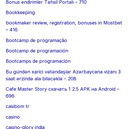
Bonus endirimler Təhsil Portalı – 710
Bookkeeping
bookmaker review, registration, bonuses in Mostbet
– 416
Bootcamp de programação
Bootcamp de programación
Bootcamps de programación
Bu gündən xarici vətəndaşlar Azərbaycana vizanı 3
saat ərzində ala biləcəklə – 208
Cafe Master Story скачать 1 2.5 APK на Android –
696
casibom tr
casino
casino-glory india