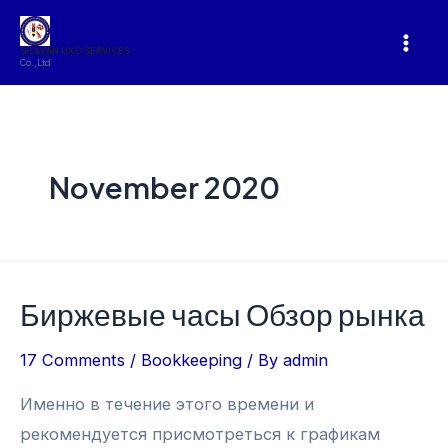
Skip
to
SILAVAN UXO SERVICES
Mai
Co.,Ltd
content
Men
November 2020
Биржевые часы Обзор рынка
17 Comments
/
Bookkeeping
/ By
admin
Именно в течение этого времени и
рекомендуется присмотреться к графикам