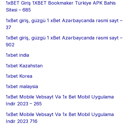
1xBET Giriş 1XBET Bookmaker Türkiye APK Bahis
Sitesi – 685
1xBet giriş, güzgü 1 xBet Azərbaycanda rəsmi sayt –
37
1xBet giriş, güzgü 1 xBet Azərbaycanda rəsmi sayt –
902
1xbet india
1xbet Kazahstan
1xbet Korea
1xbet malaysia
1xBet Mobile Vebsayt Və 1x Bet Mobil Uygulama
Indir 2023 – 265
1xBet Mobile Vebsayt Və 1x Bet Mobil Uygulama
Indir 2023 716