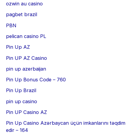
ozwin au casino
pagbet brazil
PBN
pelican casino PL
Pin Up AZ
Pin UP AZ Casino
pin up azerbaijan
Pin Up Bonus Code – 760
Pin Up Brazil
pin up casino
Pin UP Casino AZ
Pin Up Casino Azərbaycan üçün imkanlarını təqdim
edir – 164