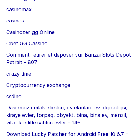
casinomaxi
casinos
Casinozer gg Online
Cbet GG Cassino
Comment retirer et déposer sur Banzai Slots Dépôt
Retrait – 807
crazy time
Cryptocurrency exchange
csdino
Dasinmaz emlak elanlari, ev elanlari, ev alqi satqisi,
kiraye evler, torpaq, obyekt, bina, bina ev, mənzil,
villa, kreditle satilan evler – 146
Download Lucky Patcher for Android Free 10 6.7 –