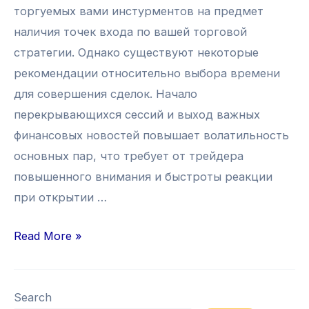
торгуемых вами инстурментов на предмет
наличия точек входа по вашей торговой
стратегии. Однако существуют некоторые
рекомендации относительно выбора времени
для совершения сделок. Начало
перекрывающихся сессий и выход важных
финансовых новостей повышает волатильность
основных пар, что требует от трейдера
повышенного внимания и быстроты реакции
при открытии …
Биржевые
Read More »
часы
Обзор
рынка
Search