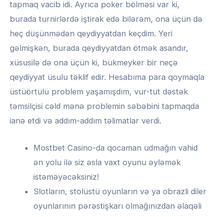
tapmaq vacib idi. Ayrıca poker bölməsi var ki,
burada turnirlərdə iştirak edə bilərəm, ona üçün də
heç düşünmədən qeydiyyatdan keçdim. Yeri
gəlmişkən, burada qeydiyyatdan ötmək asandır,
xüsusilə də ona üçün ki, bukmeyker bir neçə
qeydiyyat üsulu təklif edir. Hesabıma para qoymaqla
üstüörtülü problem yaşamışdım, vur-tut dəstək
təmsilçisi cəld mənə problemin səbəbini tapmaqda
ianə etdi və addım-addım təlimatlar verdi.
Mostbet Casino-da qocaman udmağın vahid
ən yolu ilə siz əsla vaxt oyunu əyləmək
istəməyəcəksiniz!
Slotların, stolüstü oyunların və ya obrazli diler
oyunlarının pərəstişkarı olmağınızdan əlaqəli