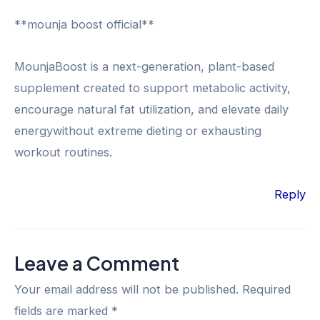
**mounja boost official**
MounjaBoost is a next-generation, plant-based
supplement created to support metabolic activity,
encourage natural fat utilization, and elevate daily
energywithout extreme dieting or exhausting
workout routines.
Reply
Leave a Comment
Your email address will not be published.
Required
fields are marked
*