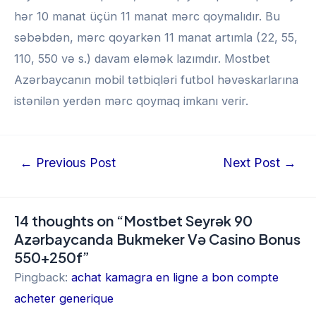
hər 10 manat üçün 11 manat mərc qoymalıdır. Bu
səbəbdən, mərc qoyarkən 11 manat artımla (22, 55,
110, 550 və s.) davam eləmək lazımdır. Mostbet
Azərbaycanın mobil tətbiqləri futbol həvəskarlarına
istənilən yerdən mərc qoymaq imkanı verir.
Post
←
Previous Post
Next Post
→
navigation
14 thoughts on “Mostbet Seyrək 90
Azərbaycanda Bukmeker Və Casino Bonus
550+250f”
Pingback:
achat kamagra en ligne a bon compte
acheter generique