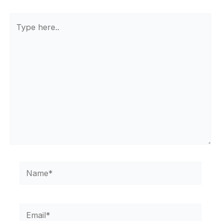
Type
here..
Name*
Email*