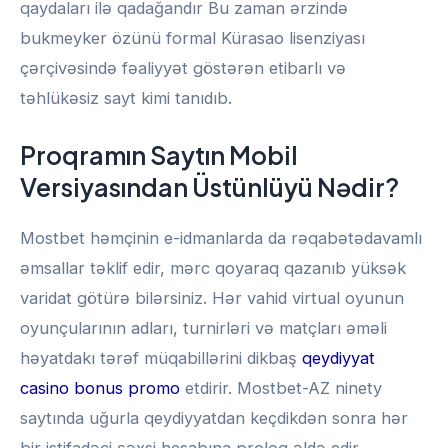
qaydaları ilə qadağandır Bu zaman ərzində
bukmeyker özünü formal Kürasao lisenziyası
çərçivəsində fəaliyyət göstərən etibarlı və
təhlükəsiz sayt kimi tanıdıb.
Proqramın Saytın Mobil
Versiyasından Üstünlüyü Nədir?
Mostbet həmçinin e-idmanlarda da rəqabətədavamlı
əmsallar təklif edir, mərc qoyaraq qazanıb yüksək
varidat götürə bilərsiniz. Hər vahid virtual oyunun
oyunçularının adları, turnirləri və matçları əməli
həyatdakı tərəf müqabillərini dikbaş
qeydiyyat
casino bonus promo
etdirir. Mostbet-AZ ninety
saytında uğurla qeydiyyatdan keçdikdən sonra hər
bir istifadəçi şəxsi hesabına proloq əldə edir