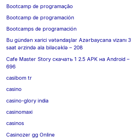
Bootcamp de programação
Bootcamp de programación
Bootcamps de programación
Bu gündən xarici vətəndaşlar Azərbaycana vizanı 3
saat ərzində ala biləcəklə – 208
Cafe Master Story скачать 1 2.5 APK на Android –
696
casibom tr
casino
casino-glory india
casinomaxi
casinos
Casinozer gg Online