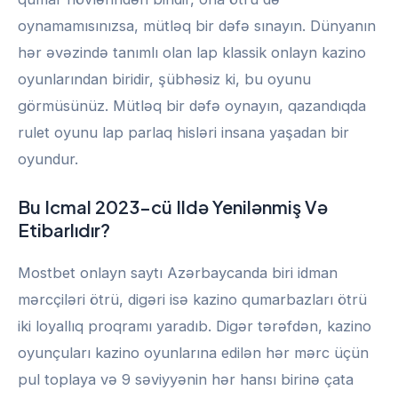
oynamamısınızsa, mütləq bir dəfə sınayın. Dünyanın
hər əvəzində tanımlı olan lap klassik onlayn kazino
oyunlarından biridir, şübhəsiz ki, bu oyunu
görmüsünüz. Mütləq bir dəfə oynayın, qazandıqda
rulet oyunu lap parlaq hisləri insana yaşadan bir
oyundur.
Bu Icmal 2023-cü Ildə Yenilənmiş Və
Etibarlıdır?
Mostbet onlayn saytı Azərbaycanda biri idman
mərcçiləri ötrü, digəri isə kazino qumarbazları ötrü
iki loyallıq proqramı yaradıb. Digər tərəfdən, kazino
oyunçuları kazino oyunlarına edilən hər mərc üçün
pul toplaya və 9 səviyyənin hər hansı birinə çata