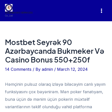
Skip
to
SILAVAN UXO SERVICES
Mai
Co.,Ltd
content
Men
Mostbet Seyrək 90
Azərbaycanda Bukmeker Və
Casino Bonus 550+250f
14 Comments
/ By
admin
/
March 12, 2024
Həmçinin pulsuz olaraq izləyə biləcəyim canlı yayım
funksiyasını çox bəyənirəm. Mən poker fanatıyam,
buna üçün də mənim üçün pokerin müxtəlif
variantlarının təklif olunduğu vahid platforma