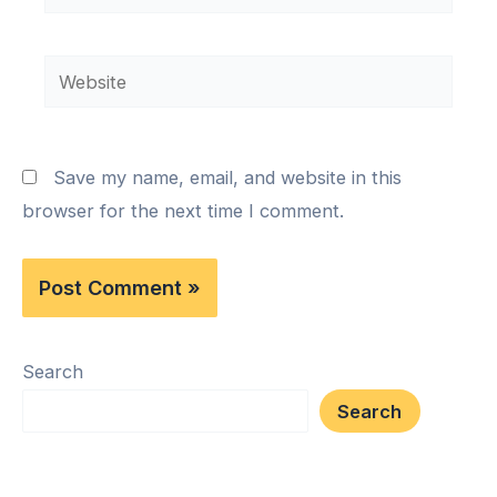
Website
Save my name, email, and website in this
browser for the next time I comment.
Search
Search