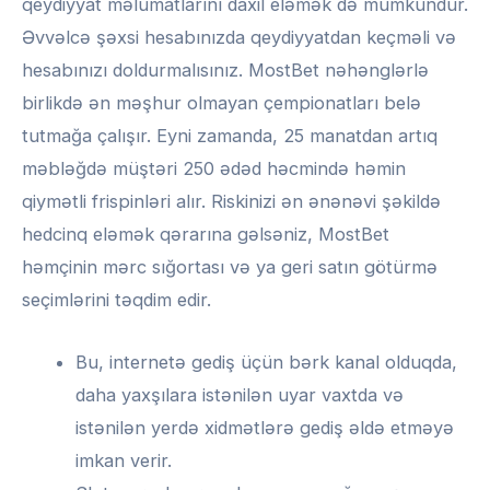
qeydiyyat məlumatlarını daxil eləmək də mümkündür.
Əvvəlcə şəxsi hesabınızda qeydiyyatdan keçməli və
hesabınızı doldurmalısınız. MostBet nəhənglərlə
birlikdə ən məşhur olmayan çempionatları belə
tutmağa çalışır. Eyni zamanda, 25 manatdan artıq
məbləğdə müştəri 250 ədəd həcmində həmin
qiymətli frispinləri alır. Riskinizi ən ənənəvi şəkildə
hedcinq eləmək qərarına gəlsəniz, MostBet
həmçinin mərc sığortası və ya geri satın götürmə
seçimlərini təqdim edir.
Bu, internetə gediş üçün bərk kanal olduqda,
daha yaxşılara istənilən uyar vaxtda və
istənilən yerdə xidmətlərə gediş əldə etməyə
imkan verir.