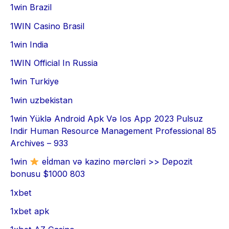
1win Brazil
1WIN Casino Brasil
1win India
1WIN Official In Russia
1win Turkiye
1win uzbekistan
1win Yüklə Android Apk Və Ios App 2023 Pulsuz
Indir Human Resource Management Professional 85
Archives – 933
1win
eİdman və kazino mərcləri >> Depozit
bonusu $1000 803
1xbet
1xbet apk