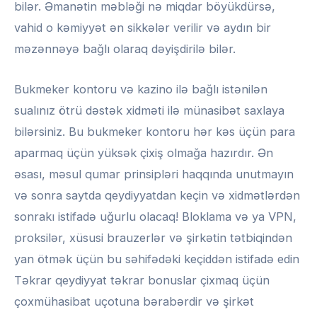
bilər. Əmanətin məbləği nə miqdar böyükdürsə,
vahid o kəmiyyət ən sikkələr verilir və aydın bir
məzənnəyə bağlı olaraq dəyişdirilə bilər.
Bukmeker kontoru və kazino ilə bağlı istənilən
sualınız ötrü dəstək xidməti ilə münasibət saxlaya
bilərsiniz. Bu bukmeker kontoru hər kəs üçün para
aparmaq üçün yüksək çixiş olmağa hazırdır. Ən
əsası, məsul qumar prinsipləri haqqında unutmayın
və sonra saytda qeydiyyatdan keçin və xidmətlərdən
sonrakı istifadə uğurlu olacaq! Bloklama və ya VPN,
proksilər, xüsusi brauzerlər və şirkətin tətbiqindən
yan ötmək üçün bu səhifədəki keçiddən istifadə edin
Təkrar qeydiyyat təkrar bonuslar çixmaq üçün
çoxmühasibat uçotuna bərabərdir və şirkət