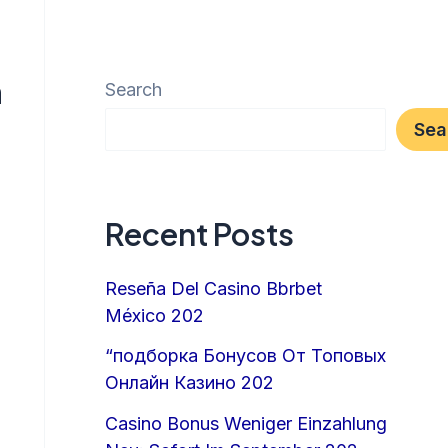
n
Search
Sea
Recent Posts
Reseña Del Casino Bbrbet
México 202
“подборка Бонусов От Топовых
Онлайн Казино 202
Casino Bonus Weniger Einzahlung