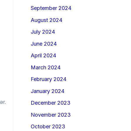
September 2024
August 2024
July 2024
June 2024
April 2024
March 2024
February 2024
January 2024
ər.
December 2023
November 2023
October 2023