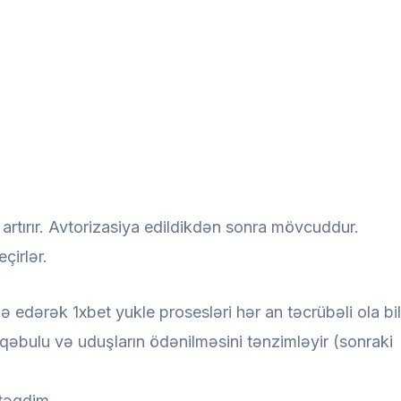
artırır. Avtorizasiya edildikdən sonra mövcuddur.
çirlər.
 edərək 1xbet yukle prosesləri hər an təcrübəli ola bil
əbulu və uduşların ödənilməsini tənzimləyir (sonraki
 təqdim.