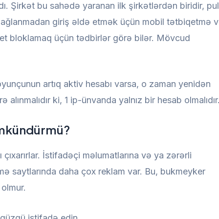
ı. Şirkət bu sahədə yaranan ilk şirkətlərdən biridir, pul
ə bağlanmadan giriş əldə etmək üçün mobil tətbiqetmə v
et bloklamaq üçün tədbirlər görə bilər. Mövcud
 oyunçunun artıq aktiv hesabı varsa, o zaman yenidən
lınmalıdır ki, 1 ip-ünvanda yalnız bir hesab olmalıdır
ümkündürmü?
çıxarırlar. İstifadəçi məlumatlarına və ya zərərli
irmə saytlarında daha çox reklam var. Bu, bukmeyker
 olmur.
güzgü istifadə edin.