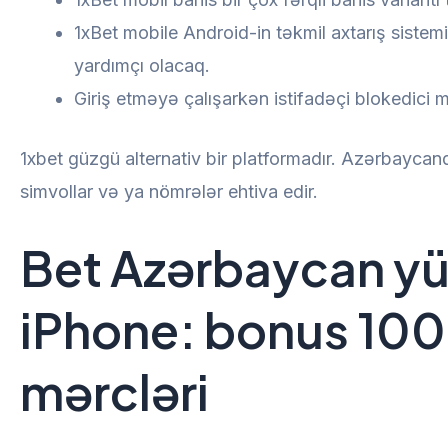
1xBet mobile Android-in təkmil axtarış sistem
yardımçı olacaq.
Giriş etməyə çalışarkən istifadəçi blokedici m
1xbet güzgü alternativ bir platformadır. Azərbaycan
simvollar və ya nömrələr ehtiva edir.
Bet Azərbaycan yü
iPhone: bonus 100 
mərcləri