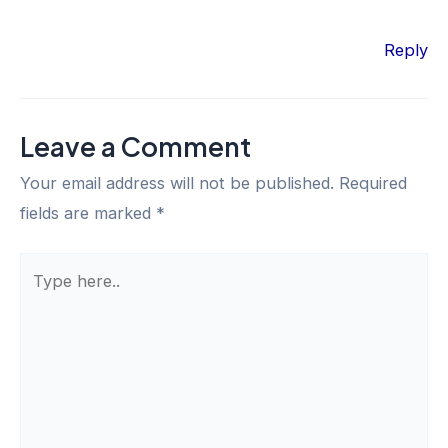
Reply
Leave a Comment
Your email address will not be published.
Required
fields are marked
*
Type
here..