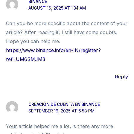
BINANCE
AUGUST 16, 2025 AT 1:34 AM
Can you be more specific about the content of your
article? After reading it, I still have some doubts.
Hope you can help me.
https://www.binance.info/en-IN/register?
ref=UM6SMJM3
Reply
CREACIÓN DE CUENTA EN BINANCE
SEPTEMBER 16, 2025 AT 6:58 PM
Your article helped me a lot, is there any more