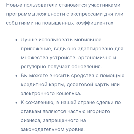
Новые пользователи становятся участниками
программы лояльности с экспрессами дня или
событиями на повышенных коэффициентах.
Лучше использовать мобильное
приложение, ведь оно адаптировано для
множества устройств, эргономично и
регулярно получает обновления.
Вы можете вносить средства с помощью
кредитной карты, дебетовой карты или
электронного кошелька.
К сожалению, в нашей стране сделки по
ставкам являются частью игорного
бизнеса, запрещенного на
законодательном уровне.