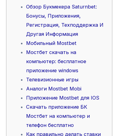
Обзор Букмекера Saturnbet:
Бонусы, Приложения,
Регистрация, Техподдержка И
Другая Информация
Мобильный Mostbet
Мостбет скачать на
компьютер: бесплатное
приложение windows
Телевизионные игры
Аналоги Mostbet Mobi
Приложение Mostbet для IOS
Скачать приложение БК
Мостбет на компьютер и
телефон бесплатно
Как правильно делать ставки