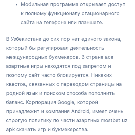
Мобильная программа открывает доступ
к полному функционалу стационарного
сайта на телефоне или планшете.
В Узбекистане до сих пор нет единого закона,
который бы регулировал деятельность
международных букмекеров. В стране все
азартные игры находятся под запретом и
поэтому сайт часто блокируется. Никаких
квестов, связанных с переводом страницы на
родной язык и поиском способа пополнить
баланс. Корпорация Google, которой
принадлежит и компания Android, имеет очень
строгую политику по части азартных mostbet uz
apk скачать игр и букмекерства.