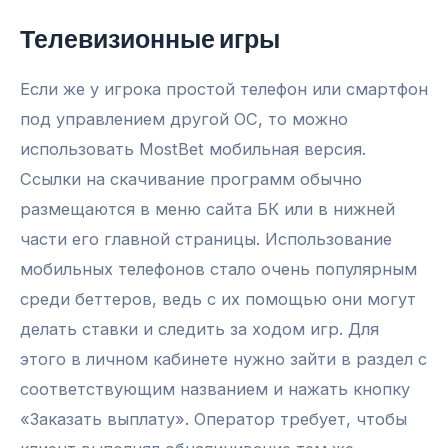
Телевизионные игры
Если же у игрока простой телефон или смартфон
под управлением другой ОС, то можно
использовать MostBet мобильная версия.
Ссылки на скачивание программ обычно
размещаются в меню сайта БК или в нижней
части его главной страницы. Использование
мобильных телефонов стало очень популярным
среди беттеров, ведь с их помощью они могут
делать ставки и следить за ходом игр. Для
этого в личном кабинете нужно зайти в раздел с
соответствующим названием и нажать кнопку
«Заказать выплату». Оператор требует, чтобы