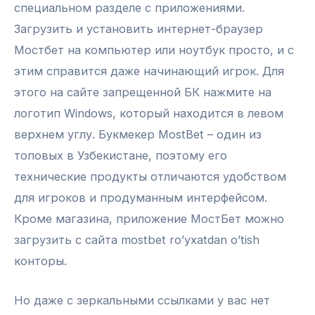
специальном разделе с приложениями.
Загрузить и установить интернет-браузер
Мостбет на компьютер или ноутбук просто, и с
этим справится даже начинающий игрок. Для
этого на сайте запрещенной БК нажмите на
логотип Windows, который находится в левом
верхнем углу. Букмекер MostBet – один из
топовых в Узбекистане, поэтому его
технические продукты отличаются удобством
для игроков и продуманным интерфейсом.
Кроме магазина, приложение МостБет можно
загрузить с сайта mostbet ro’yxatdan o’tish
конторы.
Но даже с зеркальными ссылками у вас нет