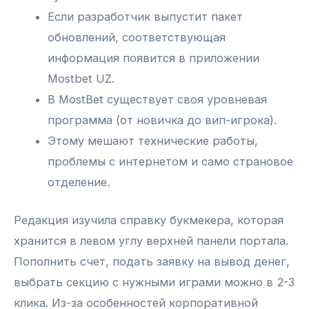
Если разработчик выпустит пакет
обновлений, соответствующая
информация появится в приложении
Mostbet UZ.
В MostBet существует своя уровневая
программа (от новичка до вип-игрока).
Этому мешают технические работы,
проблемы с интернетом и само страновое
отделение.
Редакция изучила справку букмекера, которая
хранится в левом углу верхней панели портала.
Пополнить счет, подать заявку на вывод денег,
выбрать секцию с нужными играми можно в 2-3
клика. Из-за особенностей корпоративной