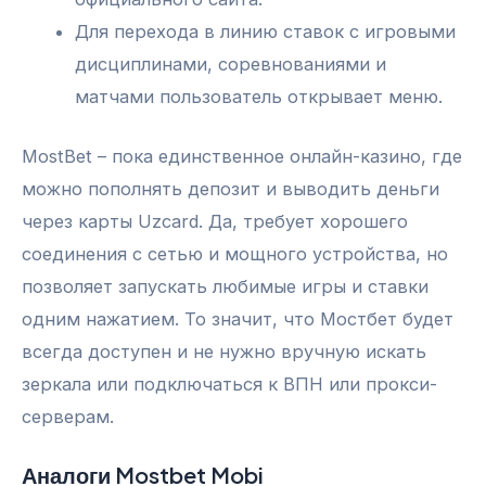
Для перехода в линию ставок с игровыми
дисциплинами, соревнованиями и
матчами пользователь открывает меню.
MostBet – пока единственное онлайн-казино, где
можно пополнять депозит и выводить деньги
через карты Uzcard. Да, требует хорошего
соединения с сетью и мощного устройства, но
позволяет запускать любимые игры и ставки
одним нажатием. То значит, что Мостбет будет
всегда доступен и не нужно вручную искать
зеркала или подключаться к ВПН или прокси-
серверам.
Аналоги Mostbet Mobi