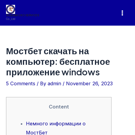
Skip
to
SILAVAN UXO SERVICES
Mai
Co.,Ltd
content
Men
Мостбет скачать на
компьютер: бесплатное
приложение windows
5 Comments
/ By
admin
/
November 26, 2023
Content
Немного информации о
МостБет