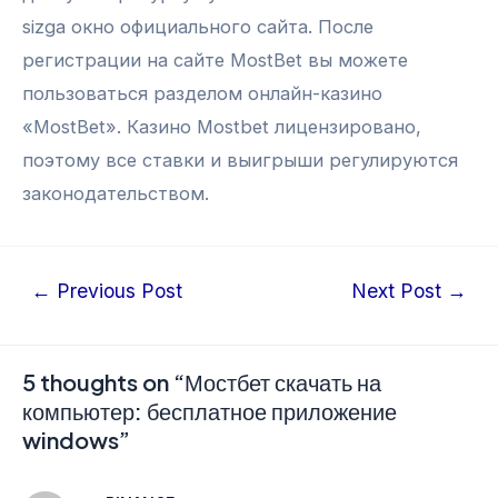
sizga окно официального сайта. После
регистрации на сайте MostBet вы можете
пользоваться разделом онлайн-казино
«MostBet». Казино Mostbet лицензировано,
поэтому все ставки и выигрыши регулируются
законодательством.
Post
←
Previous Post
Next Post
→
navigation
5 thoughts on “Мостбет скачать на
компьютер: бесплатное приложение
windows”