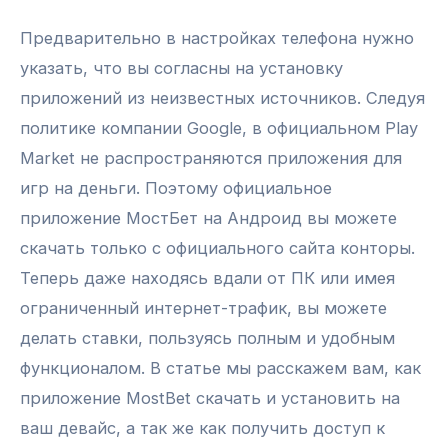
Предварительно в настройках телефона нужно
указать, что вы согласны на установку
приложений из неизвестных источников. Следуя
политике компании Google, в официальном Play
Market не распространяются приложения для
игр на деньги. Поэтому официальное
приложение МостБет на Андроид вы можете
скачать только с официального сайта конторы.
Теперь даже находясь вдали от ПК или имея
ограниченный интернет-трафик, вы можете
делать ставки, пользуясь полным и удобным
функционалом. В статье мы расскажем вам, как
приложение MostBet скачать и установить на
ваш девайс, а так же как получить доступ к