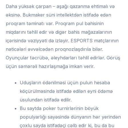
Daha yüksək çarpan – aşağı qazanma ehtimalı və
əksinə. Bukmaker süni intellektdən istifadə edən
proqram təminatı var. Proqram pul bahisinin
miqdarını təhlil edir və digər bahis mağazalarının
içərisində vəziyyəti də izləyir. ESPORTS matçlarının
nəticələri əvvəlcədən proqnozlaşdırıla bilər.
Oyunçular təcrübə, əleyhdarları təhlil edirlər. Görüş
üçün səmərəli hazırlaşmağa imkan verir.
Uduşların ödənilməsi üçün pulun hesaba
köçürülməsində istifadə edilən eyni ödəmə
üsulundan istifadə edilir.
Bu saytda poker turnirlərinin böyük
populyarlığı sayəsində dünyanın hər yerindən
çoxlu sayda istifadəçi cəlb edir ki, bu da bu