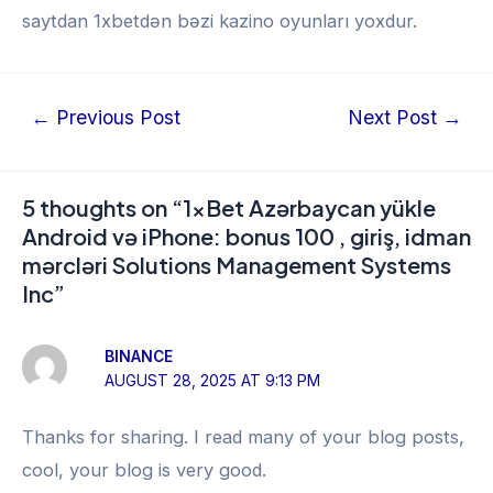
saytdan 1xbetdən bəzi kazino oyunları yoxdur.
Post
←
Previous Post
Next Post
→
navigation
5 thoughts on “1xBet Azərbaycan yükle
Android və iPhone: bonus 100 , giriş, idman
mərcləri Solutions Management Systems
Inc”
BINANCE
AUGUST 28, 2025 AT 9:13 PM
Thanks for sharing. I read many of your blog posts,
cool, your blog is very good.