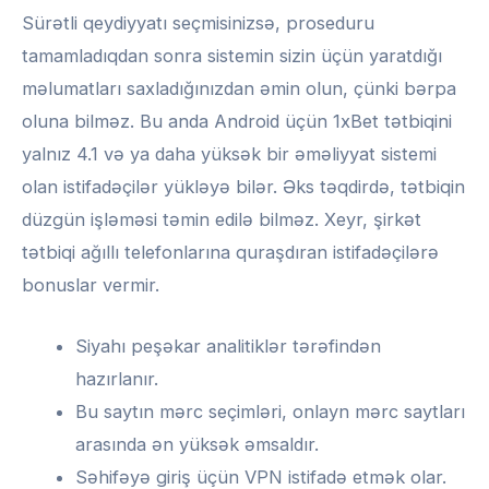
Sürətli qeydiyyatı seçmisinizsə, proseduru
tamamladıqdan sonra sistemin sizin üçün yaratdığı
məlumatları saxladığınızdan əmin olun, çünki bərpa
oluna bilməz. Bu anda Android üçün 1xBet tətbiqini
yalnız 4.1 və ya daha yüksək bir əməliyyat sistemi
olan istifadəçilər yükləyə bilər. Əks təqdirdə, tətbiqin
düzgün işləməsi təmin edilə bilməz. Xeyr, şirkət
tətbiqi ağıllı telefonlarına quraşdıran istifadəçilərə
bonuslar vermir.
Siyahı peşəkar analitiklər tərəfindən
hazırlanır.
Bu saytın mərc seçimləri, onlayn mərc saytları
arasında ən yüksək əmsaldır.
Səhifəyə giriş üçün VPN istifadə etmək olar.