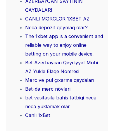
AZERBAYCAN SAYTININ
QAYDALARI
CANLI MƏRCLƏR 1XBET AZ
Necə depozit qoymaq olar?
The 1xbet app is a convenient and
reliable way to enjoy online
betting on your mobile device.
Bet Azerbaycan Qeydiyyat Mobi
AZ Yukle Elaqe Nomresi
Mərc və pul çıxarma qaydaları
Bet-də mərc növləri
bet vasitəsilə bahis tətbiqi necə
necə yükləmək olar
Canlı 1xBet