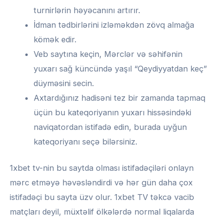
turnirlərin həyəcanını artırır.
İdman tədbirlərini izləməkdən zövq almağa
kömək edir.
Veb saytına keçin, Mərclər və səhifənin
yuxarı sağ küncündə yaşıl “Qeydiyyatdan keç”
düyməsini secin.
Axtardığınız hadisəni tez bir zamanda tapmaq
üçün bu kateqoriyanın yuxarı hissəsindəki
naviqatordan istifadə edin, burada uyğun
kateqoriyanı seçə bilərsiniz.
1xbet tv-nin bu saytda olması istifadəçiləri onlayn
mərc etməyə həvəsləndirdi və hər gün daha çox
istifadəçi bu sayta üzv olur. 1xbet TV təkcə vacib
matçları deyil, müxtəlif ölkələrdə normal liqalarda