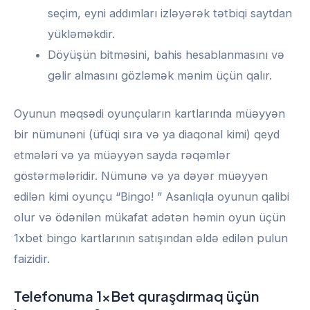
seçim, eyni addımları izləyərək tətbiqi saytdan
yükləməkdir.
Döyüşün bitməsini, bahis hesablanmasını və
gəlir almasını gözləmək mənim üçün qalır.
Oyunun məqsədi oyunçuların kartlarında müəyyən
bir nümunəni (üfüqi sıra və ya diaqonal kimi) qeyd
etmələri və ya müəyyən sayda rəqəmlər
göstərmələridir. Nümunə və ya dəyər müəyyən
edilən kimi oyunçu “Bingo! ” Asanlıqla oyunun qalibi
olur və ödənilən mükafat adətən həmin oyun üçün
1xbet bingo kartlarının satışından əldə edilən pulun
faizidir.
Telefonuma 1xBet quraşdırmaq üçün