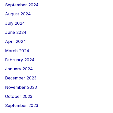
September 2024
August 2024
July 2024
June 2024
April 2024
March 2024
February 2024
January 2024
December 2023
November 2023
October 2023
September 2023