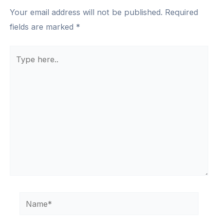
Your email address will not be published.
Required
fields are marked
*
Type
here..
Name*