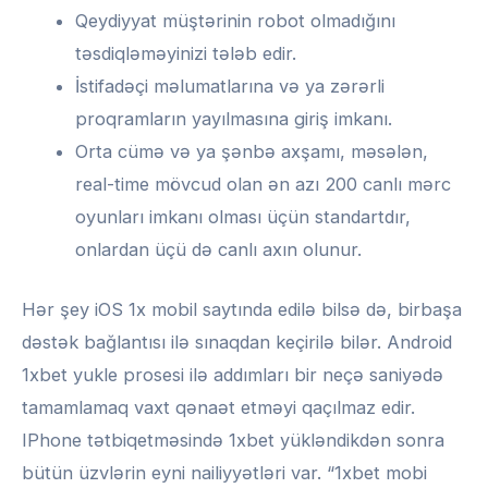
Qeydiyyat müştərinin robot olmadığını
təsdiqləməyinizi tələb edir.
İstifadəçi məlumatlarına və ya zərərli
proqramların yayılmasına giriş imkanı.
Orta cümə və ya şənbə axşamı, məsələn,
real-time mövcud olan ən azı 200 canlı mərc
oyunları imkanı olması üçün standartdır,
onlardan üçü də canlı axın olunur.
Hər şey iOS 1x mobil saytında edilə bilsə də, birbaşa
dəstək bağlantısı ilə sınaqdan keçirilə bilər. Android
1xbet yukle prosesi ilə addımları bir neçə saniyədə
tamamlamaq vaxt qənaət etməyi qaçılmaz edir.
IPhone tətbiqetməsində 1xbet yükləndikdən sonra
bütün üzvlərin eyni nailiyyətləri var. “1xbet mobi