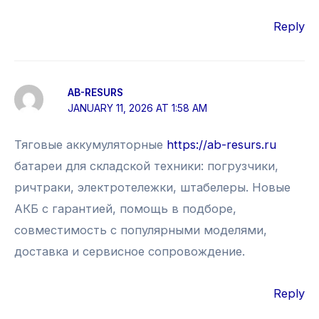
Reply
AB-RESURS
JANUARY 11, 2026 AT 1:58 AM
Тяговые аккумуляторные
https://ab-resurs.ru
батареи для складской техники: погрузчики,
ричтраки, электротележки, штабелеры. Новые
АКБ с гарантией, помощь в подборе,
совместимость с популярными моделями,
доставка и сервисное сопровождение.
Reply