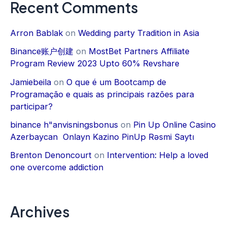
Recent Comments
Arron Bablak
on
Wedding party Tradition in Asia
Binance账户创建
on
MostBet Partners Affiliate
Program Review 2023 Upto 60% Revshare
Jamiebeila
on
O que é um Bootcamp de
Programação e quais as principais razões para
participar?
binance h"anvisningsbonus
on
Pin Up Online Casino
Azerbaycan ️ Onlayn Kazino PinUp Rəsmi Saytı
Brenton Denoncourt
on
Intervention: Help a loved
one overcome addiction
Archives