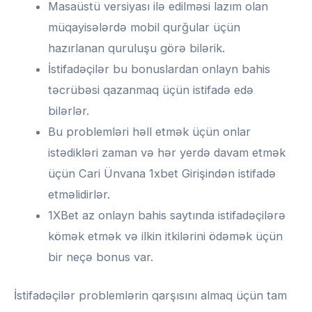
Masaüstü versiyası ilə edilməsi lazım olan
müqayisələrdə mobil qurğular üçün
hazırlanan quruluşu görə bilərik.
İstifadəçilər bu bonuslardan onlayn bahis
təcrübəsi qazanmaq üçün istifadə edə
bilərlər.
Bu problemləri həll etmək üçün onlar
istədikləri zaman və hər yerdə davam etmək
üçün Cari Ünvana 1xbet Girişindən istifadə
etməlidirlər.
1XBet az onlayn bahis saytında istifadəçilərə
kömək etmək və ilkin itkilərini ödəmək üçün
bir neçə bonus var.
İstifadəçilər problemlərin qarşısını almaq üçün tam