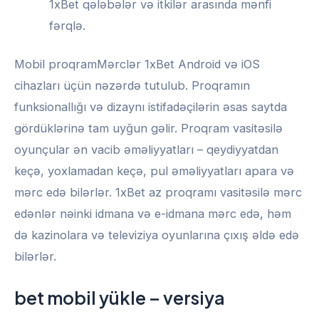
1xBet qələbələr və itkilər arasında mənfi
fərqlə.
Mobil proqramMərclər 1xBet Android və iOS
cihazları üçün nəzərdə tutulub. Proqramın
funksionallığı və dizaynı istifadəçilərin əsas saytda
gördüklərinə tam uyğun gəlir. Proqram vasitəsilə
oyunçular ən vacib əməliyyatları – qeydiyyatdan
keçə, yoxlamadan keçə, pul əməliyyatları apara və
mərc edə bilərlər. 1xBet az proqramı vasitəsilə mərc
edənlər nəinki idmana və e-idmana mərc edə, həm
də kazinolara və televiziya oyunlarına çıxış əldə edə
bilərlər.
bet mobil yükle – versiya