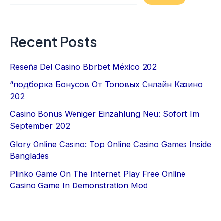
Recent Posts
Reseña Del Casino Bbrbet México 202
“подборка Бонусов От Топовых Онлайн Казино
202
Casino Bonus Weniger Einzahlung Neu: Sofort Im
September 202
Glory Online Casino: Top Online Casino Games Inside
Banglades
Plinko Game On The Internet Play Free Online
Casino Game In Demonstration Mod