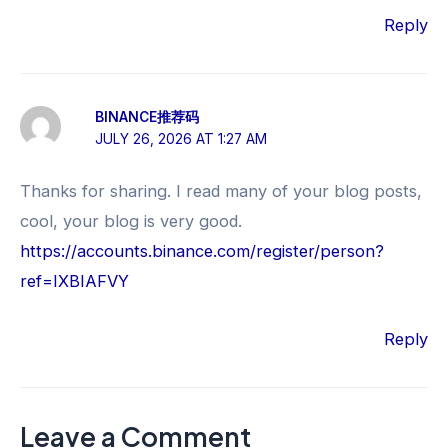
Reply
BINANCE推荐码
JULY 26, 2026 AT 1:27 AM
Thanks for sharing. I read many of your blog posts,
cool, your blog is very good.
https://accounts.binance.com/register/person?
ref=IXBIAFVY
Reply
Leave a Comment