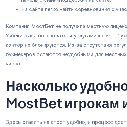
На сайте легко найти соревнования с уча
Компания МостБет не получила местную лицен
Узбекистана пользоваться услугами казино, бу
контор не блокируются. Из-за отсутствия регу
букмекеров остаются неудобными для местных 
число.
Насколько удобно
MostBet игрокам 
Здесь ставить на спорт удобно, и процесс дост