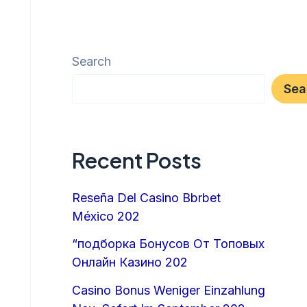
Search
Sea
Recent Posts
Reseña Del Casino Bbrbet
México 202
“подборка Бонусов От Топовых
Онлайн Казино 202
Casino Bonus Weniger Einzahlung