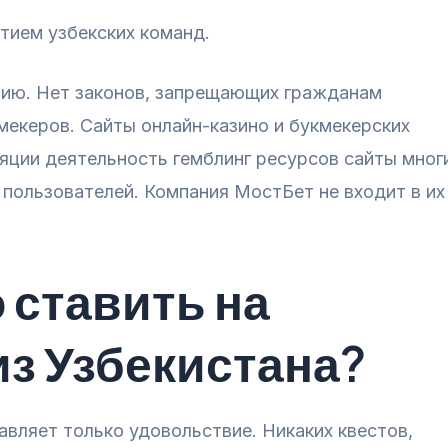
стием узбекских команд.
зию. Нет законов, запрещающих гражданам
кмекеров. Сайты онлайн-казино и букмекерских
ляции деятельность гемблинг ресурсов сайты мног
пользователей. Компания МостБет не входит в их
 ставить на
из Узбекистана?
авляет только удовольствие. Никаких квестов,