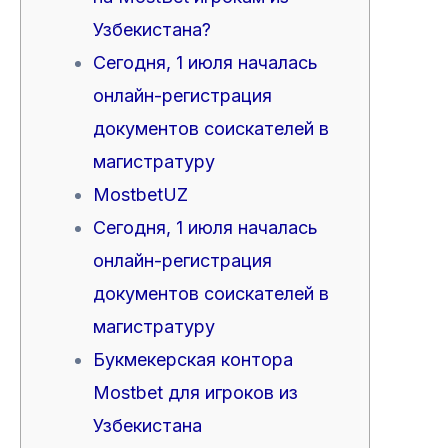
Узбекистана?
Сегодня, 1 июля началась
онлайн-регистрация
документов соискателей в
магистратуру
MostbetUZ
Сегодня, 1 июля началась
онлайн-регистрация
документов соискателей в
магистратуру
Букмекерская контора
Mostbet для игроков из
Узбекистана