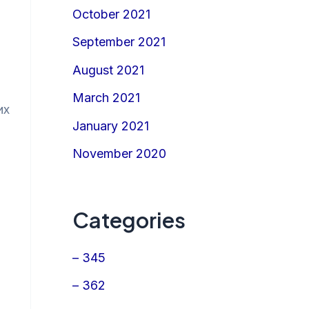
October 2021
September 2021
August 2021
March 2021
их
January 2021
November 2020
Categories
– 345
– 362