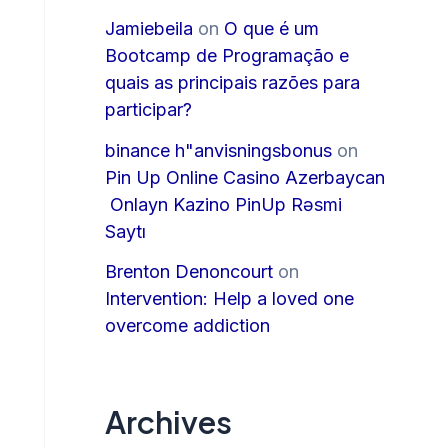
Jamiebeila
on
O que é um
Bootcamp de Programação e
quais as principais razões para
participar?
binance h"anvisningsbonus
on
Pin Up Online Casino Azerbaycan
️ Onlayn Kazino PinUp Rəsmi
Saytı
Brenton Denoncourt
on
Intervention: Help a loved one
overcome addiction
Archives