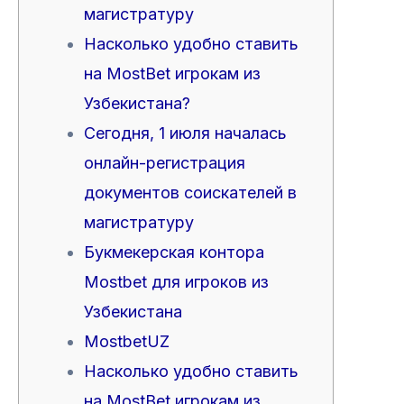
магистратуру
Насколько удобно ставить
на MostBet игрокам из
Узбекистана?
Сегодня, 1 июля началась
онлайн-регистрация
документов соискателей в
магистратуру
Букмекерская контора
Mostbet для игроков из
Узбекистана
MostbetUZ
Насколько удобно ставить
на MostBet игрокам из