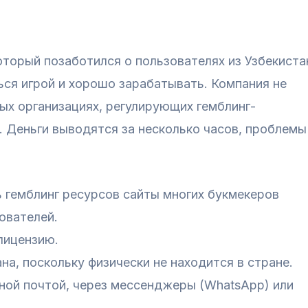
оторый позаботился о пользователях из Узбекиста
ся игрой и хорошо зарабатывать. Компания не
х организациях, регулирующих гемблинг-
. Деньги выводятся за несколько часов, проблемы
ь гемблинг ресурсов сайты многих букмекеров
ователей.
лицензию.
на, поскольку физически не находится в стране.
ой почтой, через мессенджеры (WhatsApp) или