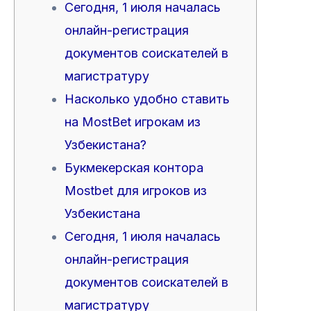
Сегодня, 1 июля началась
онлайн-регистрация
документов соискателей в
магистратуру
Насколько удобно ставить
на MostBet игрокам из
Узбекистана?
Букмекерская контора
Mostbet для игроков из
Узбекистана
Сегодня, 1 июля началась
онлайн-регистрация
документов соискателей в
магистратуру