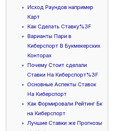
Исход Раундов например
Карт
Как Сделать Ставку%3F
Варианты Пари в
Киберспорт В Букмекерских
Конторах
Почему Стоит сделали
Ставки На Киберспорт%3F
Основные Аспекты Ставок
На Киберспорт
Как Формировали Рейтинг Бк
на Киберспорт
Лучшие Ставки же Прогнозы