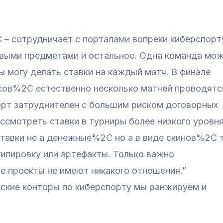
С – сотрудничает с порталами вопреки киберспорт
овыми предметами и остальное. Одна команда мо
ы могу делать ставки на каждый матч. В финале
сов%2C естественно несколько матчей проводятс
орт затруднителен с большим риском договорных
мотреть ставки в турниры более низкого уровня
ставки не а денежные%2C но а в виде скинов%2C 
ипировку или артефакты. Только важно
е проекты не имеют никакого отношения.”
ские конторы по киберспорту мы ранжируем и