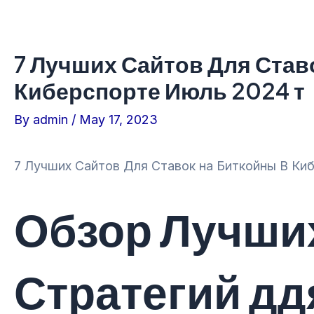
Skip
to
content
7 Лучших Сайтов Для Став
Киберспорте Июль 2024 т
By
admin
/
May 17, 2023
7 Лучших Сайтов Для Ставок на Биткойны В Ки
Обзор Лучших
Стратегий дд