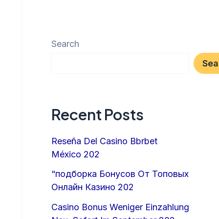
Search
Sea
Recent Posts
Reseña Del Casino Bbrbet
México 202
“подборка Бонусов От Топовых
Онлайн Казино 202
Casino Bonus Weniger Einzahlung