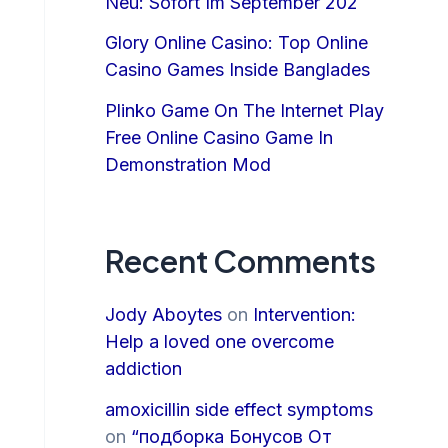
Neu: Sofort Im September 202
Glory Online Casino: Top Online
Casino Games Inside Banglades
Plinko Game On The Internet Play
Free Online Casino Game In
Demonstration Mod
Recent Comments
Jody Aboytes
on
Intervention:
Help a loved one overcome
addiction
amoxicillin side effect symptoms
on
“подборка Бонусов От