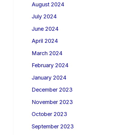
August 2024
July 2024
June 2024
April 2024
March 2024
February 2024
January 2024
December 2023
November 2023
October 2023
September 2023