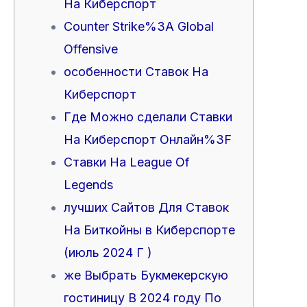
На Киберспорт
Counter Strike%3A Global
Offensive
особенности Ставок На
Киберспорт
Где Можно сделали Ставки
На Киберспорт Онлайн%3F
Ставки На League Of
Legends
лучших Сайтов Для Ставок
На Биткойны в Киберспорте
(июль 2024 Г )
же Выбрать Букмекерскую
гостиницу В 2024 году По