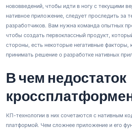
нововведений, чтобы идти в ногу с текущими в
нативное приложение, следует проследить за т
разработчиков. Вам нужна команда опытных пр
чтобы создать первоклассный продукт, который
стороны, есть некоторые негативные факторы,
принимать решение о разработке нативных при
В чем недостаток
кроссплатформен
КП-технологии в них сочетаются с нативным к
платформой. Чем сложнее приложение и его фу