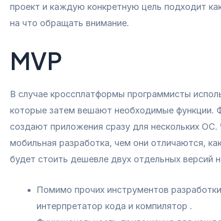
проект и каждую конкретную цель подходит как
на что обращать внимание.
MVP
В случае кроссплатформы программисты испол
которые затем вешают необходимые функции. 
создают приложения сразу для нескольких ОС. 
мобильная разработка, чем они отличаются, к
будет стоить дешевле двух отдельных версий н
Помимо прочих инструментов разработки 
интерпретатор кода и компилятор .