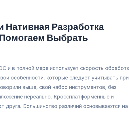
 Нативная Разработка
Помогаем Выбрать
ОС и в полной мере использует скорость обработ
вои особенности, которые следует учитывать при
говорили выше, свой набор инструментов, без
иложение нереально. Кроссплатформенные и
от друга. Большинство различий основываются на