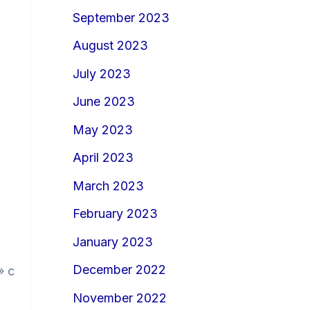
September 2023
August 2023
July 2023
June 2023
May 2023
April 2023
March 2023
February 2023
January 2023
December 2022
» с
November 2022