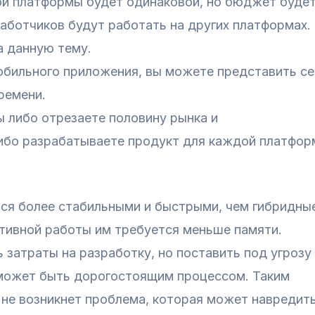
й платформы будет одинаковой, но бюджет буде
аботчиков будут работать на других платформах.
а данную тему.
обильного приложения, вы можете представить с
ремени.
ы либо отрезаете половину рынка и
либо разрабатываете продукт для каждой платфо
ся более стабильными и быстрыми, чем гибридны
ктивной работы им требуется меньше памяти.
 затраты на разработку, но поставить под угрозу
 может быть дорогостоящим процессом. Таким
а не возникнет проблема, которая может навредит