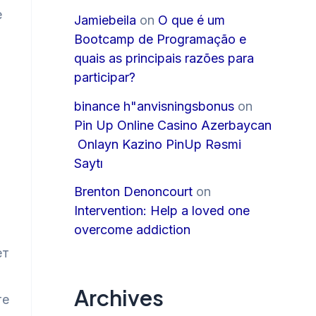
е
Jamiebeila
on
O que é um
Bootcamp de Programação e
quais as principais razões para
participar?
binance h"anvisningsbonus
on
Pin Up Online Casino Azerbaycan
️ Onlayn Kazino PinUp Rəsmi
Saytı
Brenton Denoncourt
on
Intervention: Help a loved one
overcome addiction
ет
Archives
те