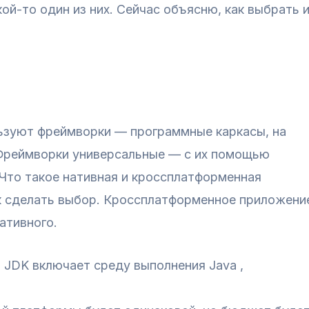
ой-то один из них. Сейчас объясню, как выбрать 
ьзуют фреймворки — программные каркасы, на
Фреймворки универсальные — с их помощью
Что такое нативная и кроссплатформенная
ак сделать выбор. Кроссплатформенное приложени
ативного.
JDK включает среду выполнения Java ,