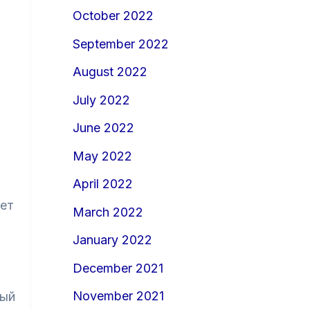
October 2022
September 2022
August 2022
July 2022
June 2022
May 2022
April 2022
ает
March 2022
January 2022
December 2021
November 2021
ный