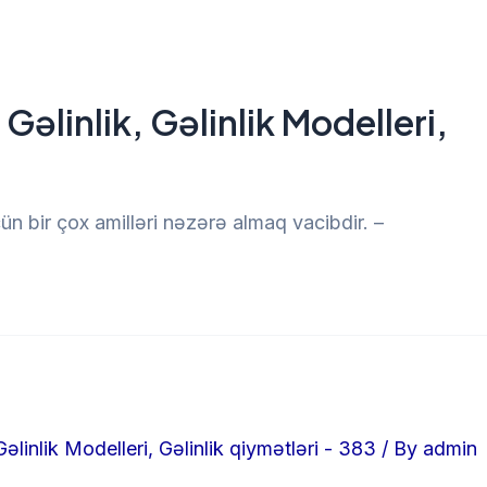
əlinlik, Gəlinlik Modelleri,
 bir çox amilləri nəzərə almaq vacibdir. –
linlik Modelleri, Gəlinlik qiymətləri - 383
/ By
admin