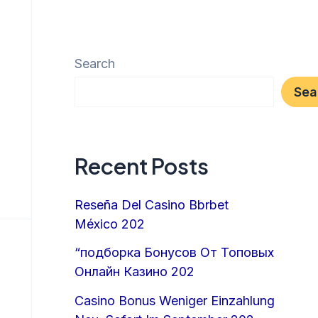
Search
Sea
Recent Posts
Reseña Del Casino Bbrbet
México 202
“подборка Бонусов От Топовых
Онлайн Казино 202
Casino Bonus Weniger Einzahlung