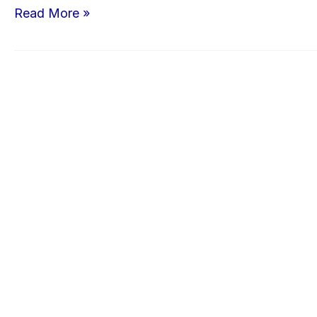
Mostbet
Read More »
AZ
Mostbet
AZ
Azerbaycan
casino