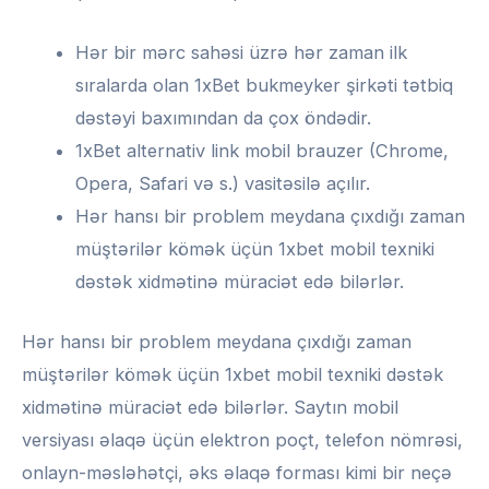
Hər bir mərc sahəsi üzrə hər zaman ilk
sıralarda olan 1xBet bukmeyker şirkəti tətbiq
dəstəyi baxımından da çox öndədir.
1xBet alternativ link mobil brauzer (Chrome,
Opera, Safari və s.) vasitəsilə açılır.
Hər hansı bir problem meydana çıxdığı zaman
müştərilər kömək üçün 1xbet mobil texniki
dəstək xidmətinə müraciət edə bilərlər.
Hər hansı bir problem meydana çıxdığı zaman
müştərilər kömək üçün 1xbet mobil texniki dəstək
xidmətinə müraciət edə bilərlər. Saytın mobil
versiyası əlaqə üçün elektron poçt, telefon nömrəsi,
onlayn-məsləhətçi, əks əlaqə forması kimi bir neçə