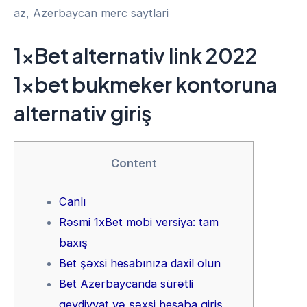
az, Azerbaycan merc saytlari
1xBet alternativ link 2022
1xbet bukmeker kontoruna
alternativ giriş
Content
Canlı
Rəsmi 1xBet mobi versiya: tam
baxış
Bet şəxsi hesabınıza daxil olun
Bet Azerbaycanda sürətli
qeydiyyat və şəxsi hesaba giriş