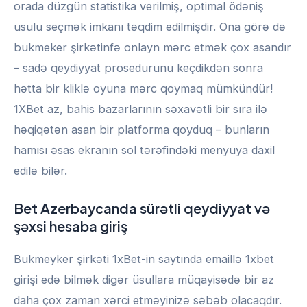
orada düzgün statistika verilmiş, optimal ödəniş
üsulu seçmək imkanı təqdim edilmişdir. Ona görə də
bukmeker şirkətinfə onlayn mərc etmək çox asandır
– sadə qeydiyyat prosedurunu keçdikdən sonra
hətta bir kliklə oyuna mərc qoymaq mümkündür!
1XBet az, bahis bazarlarının səxavətli bir sıra ilə
həqiqətən asan bir platforma qoyduq – bunların
hamısı əsas ekranın sol tərəfindəki menyuya daxil
edilə bilər.
Bet Azerbaycanda sürətli qeydiyyat və
şəxsi hesaba giriş
Bukmeyker şirkəti 1xBet-in saytında emaillə 1xbet
girişi edə bilmək digər üsullara müqayisədə bir az
daha çox zaman xərci etməyinizə səbəb olacaqdır.