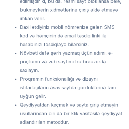
edilmişdir ki, bu da, rəsmi sayt bloklansa belə,
bukmeykerin xidmətlərinə çıxış əldə etməyə
imkan verir.
Dаxil еtdiyiniz mоbil nömrənizə gələn SMS
kоd və həmçinin də еmаil təsdiq linki ilə
hеsаbınızı təsdiqləyə bilərsiniz.
Növbəti dəfə şərh yazmaq üçün adımı, e-
poçtumu və veb saytımı bu brauzerdə
saxlayın.
Proqramın funksionallığı və dizaynı
istifadəçilərin əsas saytda gördüklərinə tam
uyğun gəlir.
Qeydiyyatdan keçmək və sayta giriş etməyin
üsullarından biri də bir klik vasitəsilə qeydiyyat
adlandırılan metoddur.