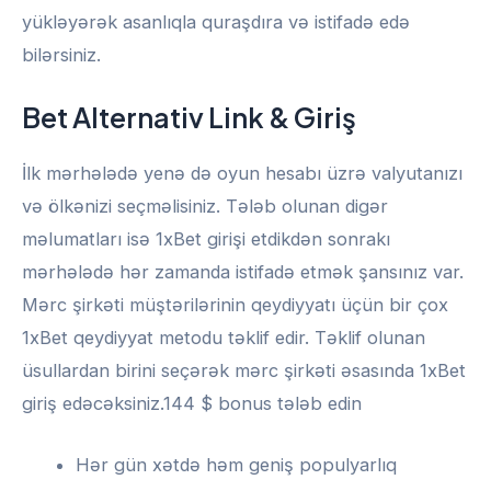
yükləyərək asanlıqla quraşdıra və istifadə edə
bilərsiniz.
Bet Alternativ Link & Giriş
İlk mərhələdə yenə də oyun hesabı üzrə valyutanızı
və ölkənizi seçməlisiniz. Tələb olunan digər
məlumatları isə 1xBet girişi etdikdən sonrakı
mərhələdə hər zamanda istifadə etmək şansınız var.
Mərc şirkəti müştərilərinin qeydiyyatı üçün bir çox
1xBet qeydiyyat metodu təklif edir. Təklif olunan
üsullardan birini seçərək mərc şirkəti əsasında 1xBet
giriş edəcəksiniz.144 $ bonus tələb edin
Hər gün xətdə həm geniş populyarlıq