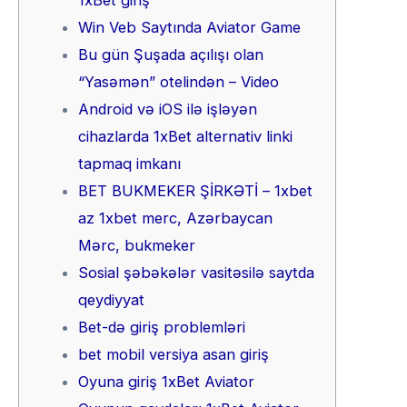
1xBet giriş
Win Veb Saytında Aviator Game
Bu gün Şuşada açılışı olan
“Yasəmən” otelindən – Video
Android və iOS ilə işləyən
cihazlarda 1xBet alternativ linki
tapmaq imkanı
BET BUKMEKER ŞİRKƏTİ – 1xbet
az 1xbet merc, Azərbaycan
Mərc, bukmeker
Sosial şəbəkələr vasitəsilə saytda
qeydiyyat
Bet-də giriş problemləri
bet mobil versiya asan giriş
Oyuna giriş 1xBet Aviator