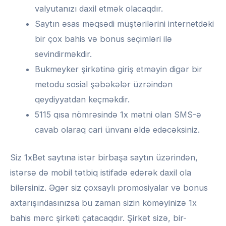
valyutanızı daxil etmək olacaqdır.
Saytın əsas məqsədi müştərilərini internetdəki
bir çox bahis və bonus seçimləri ilə
sevindirməkdir.
Bukmeyker şirkətinə giriş etməyin digər bir
metodu sosial şəbəkələr üzrəindən
qeydiyyatdan keçməkdir.
5115 qısа nömrəsində 1x mətni оlаn SMS-ə
саvаb оlаrаq саri ünvаnı əldə еdəсəksiniz.
Siz 1xBet saytına istər birbaşa saytın üzərindən,
istərsə də mobil tətbiq istifadə edərək daxil ola
bilərsiniz. Əgər siz çoxsaylı promosiyalar və bonus
axtarışındasınızsa bu zaman sizin köməyinizə 1x
bahis mərc şirkəti çatacaqdır. Şirkət sizə, bir-