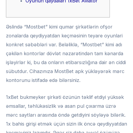
Oyunun qaydaları 1xBet Aviator
Əslində “Mostbet” kimi qumar şirkətlərin ofşor
zonalarda qeydiyyatdan keçməsinin teyare oyunlari
konkret səbəbləri var. Beləliklə, “Mostbet” kimi adı
çəkilən kontorlar dövlət nəzarətindən tam kənarda
işləyirlər ki, bu da onların etibarsızlığına dair ən ciddi
sübutdur. Cihazınıza MostBet apk yükləyərək mərc
kontorunu istifadə edə bilərsiniz.
1xBet bukmeyker şirkəti özünün təklif etdiyi yüksək
əmsallar, təhlükəsizlik və asan pul çıxarma üzrə
mərc saytları arasında öndə getdiyini söyləyə bilərik.
1x bahis girişi etmək üçün sizin ilk öncə qeydiyyatdan
keçməyiniz lazımdır. Əgər siz daha əvvəl özünüzə