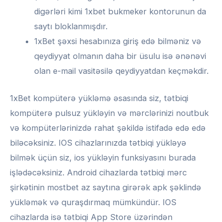
digərləri kimi 1xbet bukmeker kontorunun da
saytı bloklanmışdır.
1xBet şəxsi hesabınıza giriş edə bilməniz və
qeydiyyat olmanın daha bir üsulu isə ənənəvi
olan e-mail vasitəsilə qeydiyyatdan keçməkdir.
1xBet kompüterə yükləmə əsasında siz, tətbiqi
kompüterə pulsuz yükləyin və mərclərinizi noutbuk
və kompüterlərinizdə rahat şəkildə istifadə edə edə
biləcəksiniz. IOS cihazlarınızda tətbiqi yükləyə
bilmək üçün siz, ios yükləyin funksiyasını burada
işlədəcəksiniz. Android cihazlarda tətbiqi mərc
şirkətinin mostbet az saytına girərək apk şəklində
yükləmək və quraşdırmaq mümkündür. IOS
cihazlarda isə tətbiqi App Store üzərindən