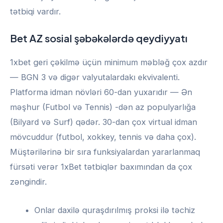
tətbiqi vardır.
Bet AZ sosial şəbəkələrdə qeydiyyatı
1xbet geri çəkilmə üçün minimum məbləğ çox azdır
— BGN 3 və digər valyutalardakı ekvivalenti.
Platforma idman növləri 60-dan yuxarıdır — Ən
məşhur (Futbol və Tennis) -dən az populyarlığa
(Bilyard və Surf) qədər. 30-dan çox virtual idman
mövcuddur (futbol, ​​xokkey, tennis və daha çox).
Müştərilərinə bir sıra funksiyalardan yararlanmaq
fürsəti verər 1xBet tətbiqlər baxımından da çox
zəngindir.
Onlar daxilə quraşdırılmış proksi ilə təchiz