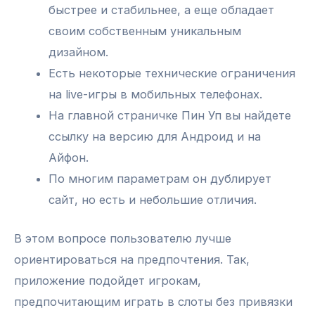
быстрее и стабильнее, а еще обладает
своим собственным уникальным
дизайном.
Есть некоторые технические ограничения
на live-игры в мобильных телефонах.
На главной страничке Пин Уп вы найдете
ссылку на версию для Андроид и на
Айфон.
По многим параметрам он дублирует
сайт, но есть и небольшие отличия.
В этом вопросе пользователю лучше
ориентироваться на предпочтения. Так,
приложение подойдет игрокам,
предпочитающим играть в слоты без привязки