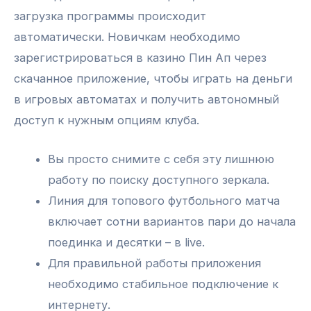
загрузка программы происходит
автоматически. Новичкам необходимо
зарегистрироваться в казино Пин Ап через
скачанное приложение, чтобы играть на деньги
в игровых автоматах и получить автономный
доступ к нужным опциям клуба.
Вы просто снимите с себя эту лишнюю
работу по поиску доступного зеркала.
Линия для топового футбольного матча
включает сотни вариантов пари до начала
поединка и десятки – в live.
Для правильной работы приложения
необходимо стабильное подключение к
интернету.