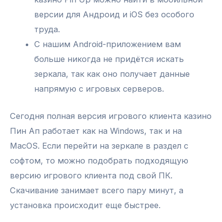
версии для Андроид и iOS без особого
труда.
С нашим Android-приложением вам
больше никогда не придётся искать
зеркала, так как оно получает данные
напрямую с игровых серверов.
Сегодня полная версия игрового клиента казино
Пин Ап работает как на Windows, так и на
MacOS. Если перейти на зеркале в раздел с
софтом, то можно подобрать подходящую
версию игрового клиента под свой ПК.
Скачивание занимает всего пару минут, а
установка происходит еще быстрее.