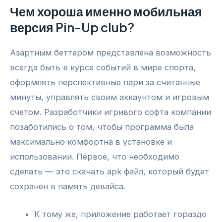
Чем хороша именно мобильная
версия Pin-Up club?
Азартным беттером представлена возможность
всегда быть в курсе событий в мире спорта,
оформлять перспективные пари за считанные
минуты, управлять своим аккаунтом и игровым
счетом. Разработчики игривого софта компании
позаботились о том, чтобы программа была
максимально комфортна в установке и
использовании. Первое, что необходимо
сделать — это скачать apk файл, который будет
сохранен в память девайса.
К тому же, приложение работает гораздо