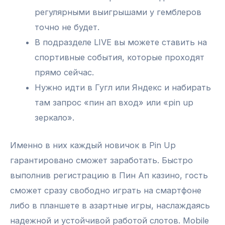
регулярными выигрышами у гемблеров
точно не будет.
В подразделе LIVE вы можете ставить на
спортивные события, которые проходят
прямо сейчас.
Нужно идти в Гугл или Яндекс и набирать
там запрос «пин ап вход» или «pin up
зеркало».
Именно в них каждый новичок в Pin Up
гарантировано сможет заработать. Быстро
выполнив регистрацию в Пин Ап казино, гость
сможет сразу свободно играть на смартфоне
либо в планшете в азартные игры, наслаждаясь
надежной и устойчивой работой слотов. Mobile