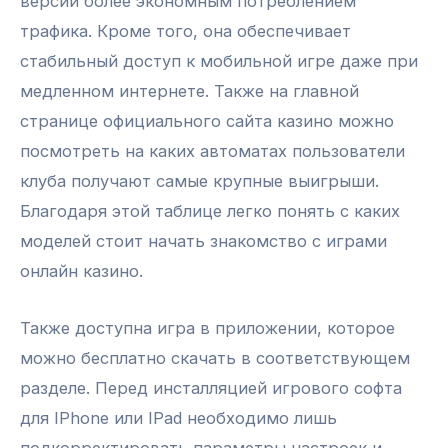
версии более экономным потреблением
трафика. Кроме того, она обеспечивает
стабильный доступ к мобильной игре даже при
медленном интернете. Также на главной
странице официального сайта казино можно
посмотреть на каких автоматах пользователи
клуба получают самые крупные выигрыши.
Благодаря этой таблице легко понять с каких
моделей стоит начать знакомство с играми
онлайн казино.
Также доступна игра в приложении, которое
можно бесплатно скачать в соответствующем
разделе. Перед инсталляцией игрового софта
для IPhone или IPad необходимо лишь
подкорректировать параметры настроек и