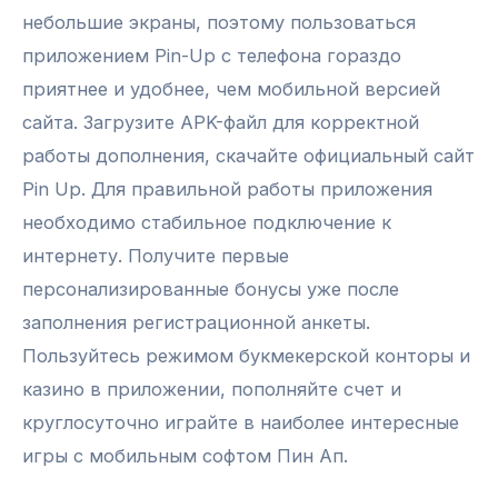
небольшие экраны, поэтому пользоваться
приложением Pin-Up с телефона гораздо
приятнее и удобнее, чем мобильной версией
сайта. Загрузите APK-файл для корректной
работы дополнения, скачайте официальный сайт
Pin Up. Для правильной работы приложения
необходимо стабильное подключение к
интернету. Получите первые
персонализированные бонусы уже после
заполнения регистрационной анкеты.
Пользуйтесь режимом букмекерской конторы и
казино в приложении, пополняйте счет и
круглосуточно играйте в наиболее интересные
игры с мобильным софтом Пин Ап.