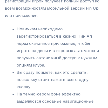
регистрации игрок получает полный доступ ко
всем возможностям мобильной версии Pin Up
или приложения.
Новичкам необходимо
зарегистрироваться в казино Пин Ап
через скачанное приложение, чтобы
играть на деньги в игровых автоматах и
получить автономный доступ к нужным
опциям клуба.
Вы сразу поймете, как это сделать,
поскольку стоит нажать всего одну
кнопку.
На темно-сером фоне эффектно
выделяются основные навигационные