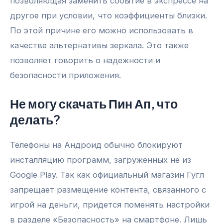
позволяющая заменить событие в экспрессе на
другое при условии, что коэффициенты близки.
По этой причине его можно использовать в
качестве альтернативы зеркала. Это также
позволяет говорить о надежности и
безопасности приложения.
Не могу скачать Пин Ап, что
делать?
Телефоны на Андроид обычно блокируют
инсталляцию программ, загруженных не из
Google Play. Так как официальный магазин Гугл
запрещает размещение контента, связанного с
игрой на деньги, придется поменять настройки
в разделе «Безопасность» на смартфоне. Лишь