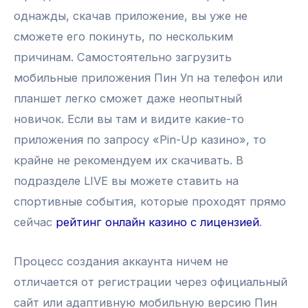
однажды, скачав приложение, вы уже не
сможете его покинуть, по нескольким
причинам. Самостоятельно загрузить
мобильные приложения Пин Уп на телефон или
планшет легко сможет даже неопытный
новичок. Если вы там и видите какие-то
приложения по запросу «Pin-Up казино», то
крайне не рекомендуем их скачивать. В
подразделе LIVE вы можете ставить на
спортивные события, которые проходят прямо
сейчас
рейтинг онлайн казино с лицензией
.
Процесс создания аккаунта ничем не
отличается от регистрации через официальный
сайт или адаптивную мобильную версию Пин