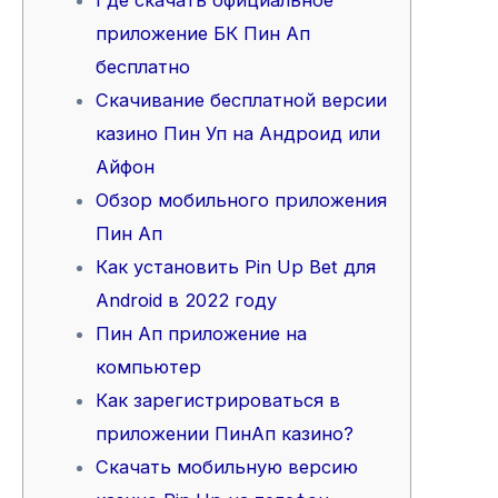
Где скачать официальное
приложение БК Пин Ап
бесплатно
Скачивание бесплатной версии
казино Пин Уп на Андроид или
Айфон
Обзор мобильного приложения
Пин Ап
Как установить Pin Up Bet для
Android в 2022 году
Пин Ап приложение на
компьютер
Как зарегистрироваться в
приложении ПинАп казино?
Скачать мобильную версию