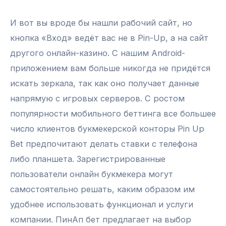
И вот вы вроде бы нашли рабочий сайт, но
кнопка «Вход» ведёт вас не в Pin-Up, а на сайт
другого онлайн-казино. С нашим Android-
приложением вам больше никогда не придётся
искать зеркала, так как оно получает данные
напрямую с игровых серверов. С ростом
популярности мобильного беттинга все большее
число клиентов букмекерской конторы Pin Up
Bet предпочитают делать ставки с телефона
либо планшета. Зарегистрированные
пользователи онлайн букмекера могут
самостоятельно решать, каким образом им
удобнее использовать функционал и услуги
компании. ПинАп бет предлагает на выбор