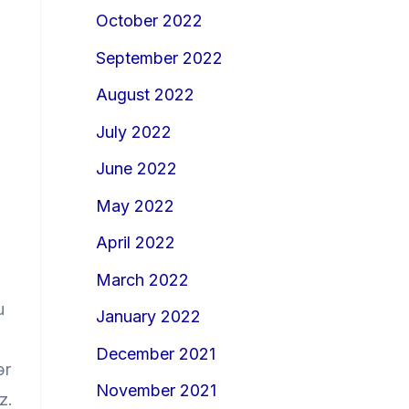
October 2022
September 2022
August 2022
July 2022
June 2022
May 2022
April 2022
March 2022
u
January 2022
December 2021
ər
November 2021
z.