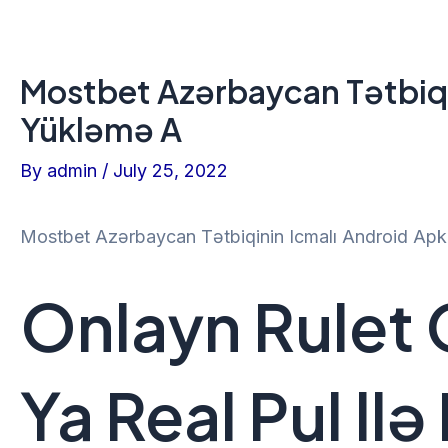
Skip
to
content
Mostbet Azərbaycan Tətbiqi
Yükləmə A
By
admin
/
July 25, 2022
Mostbet Azərbaycan Tətbiqinin Icmalı Android Ap
Onlayn Rulet 
Ya Real Pul Il