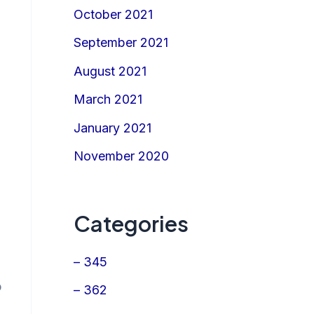
October 2021
September 2021
August 2021
March 2021
January 2021
November 2020
Categories
– 345
ə
– 362