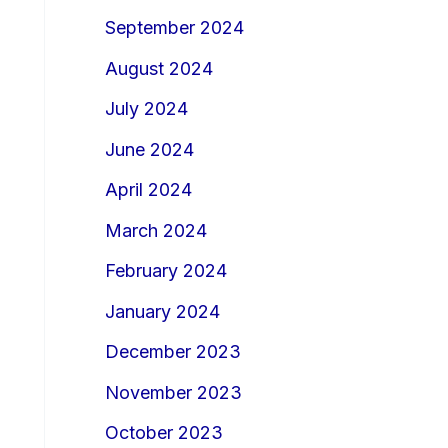
September 2024
August 2024
July 2024
June 2024
April 2024
March 2024
February 2024
January 2024
December 2023
November 2023
October 2023