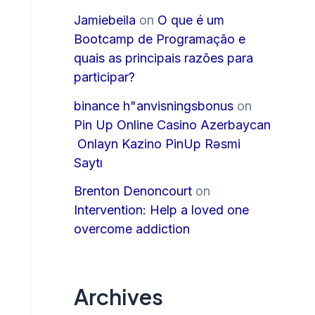
Jamiebeila
on
O que é um
Bootcamp de Programação e
quais as principais razões para
participar?
binance h"anvisningsbonus
on
Pin Up Online Casino Azerbaycan
️ Onlayn Kazino PinUp Rəsmi
Saytı
Brenton Denoncourt
on
Intervention: Help a loved one
overcome addiction
Archives