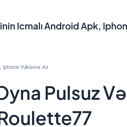
nin Icmalı Android Apk, Ipho
k, Iphone Yükləmə Az
Oyna Pulsuz Və
ə Roulette77