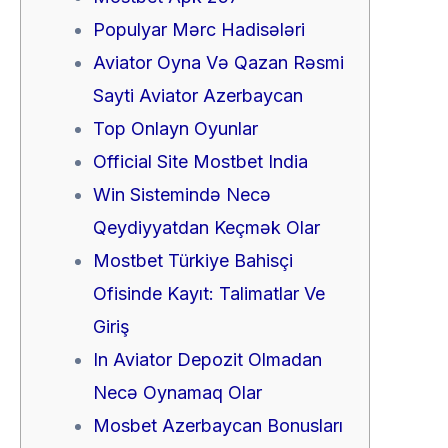
Populyar Mərc Hadisələri
Aviator Oyna Və Qazan Rəsmi
Sayti Aviator Azerbaycan
Top Onlayn Oyunlar
Official Site Mostbet India
Win Sistemində Necə
Qeydiyyatdan Keçmək Olar
Mostbet Türkiye Bahisçi
Ofisinde Kayıt: Talimatlar Ve
Giriş
In Aviator Depozit Olmadan
Necə Oynamaq Olar
Mosbet Azerbaycan Bonusları