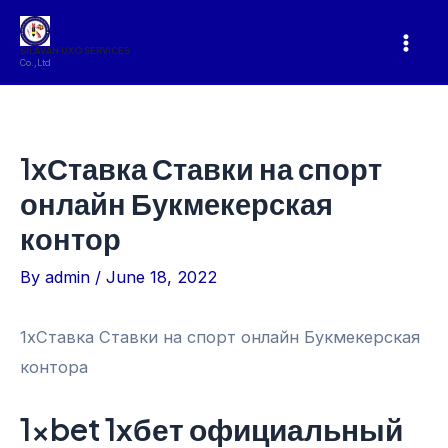
Skip
to
SILAVAN UXO SERVICES
Mai
Co.,Ltd
content
Men
1хСтавка Ставки на спорт
онлайн Букмекерская
контор
By
admin
/
June 18, 2022
1хСтавка Ставки на спорт онлайн Букмекерская
контора
1xbet 1хбет официальный