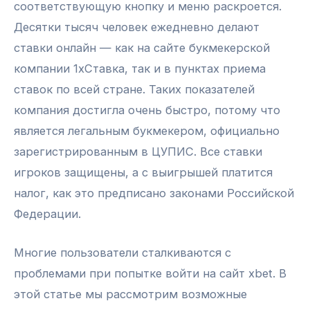
соответствующую кнопку и меню раскроется.
Десятки тысяч человек ежедневно делают
ставки онлайн — как на сайте букмекерской
компании 1хСтавка, так и в пунктах приема
ставок по всей стране. Таких показателей
компания достигла очень быстро, потому что
является легальным букмекером, официально
зарегистрированным в ЦУПИС. Все ставки
игроков защищены, а с выигрышей платится
налог, как это предписано законами Российской
Федерации.
Многие пользователи сталкиваются с
проблемами при попытке войти на сайт xbet. В
этой статье мы рассмотрим возможные