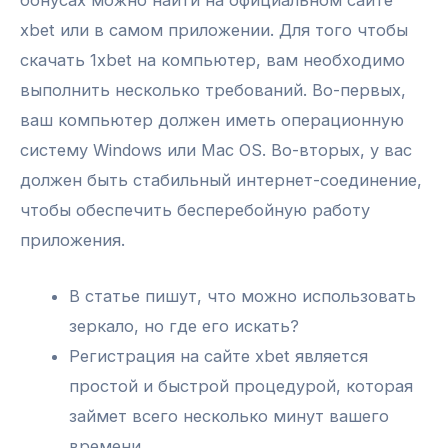
xbet или в самом приложении. Для того чтобы
скачать 1xbet на компьютер, вам необходимо
выполнить несколько требований. Во-первых,
ваш компьютер должен иметь операционную
систему Windows или Mac OS. Во-вторых, у вас
должен быть стабильный интернет-соединение,
чтобы обеспечить бесперебойную работу
приложения.
В статье пишут, что можно использовать
зеркало, но где его искать?
Регистрация на сайте xbet является
простой и быстрой процедурой, которая
займет всего несколько минут вашего
времени.