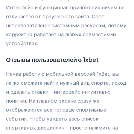
Интерфейс и функционал приложения ничем не
отличается от браузерного сайта. Софт
нетребователен к системным ресурсам, потому
корректно работает на любых совместимых
устройствах.
Отзывы пользователей о 1xbet
Начав работу с мобильной версией 1xBet, вы
легко сможете найти нужный вид спорта, исход
и сделать ставки – интерфейс интуитивно
понятен. На главном экране сразу же
отображаются все топовые спортивные
события. Чтобы увидеть весь список
спортивных дисциплин – просто нажмите на