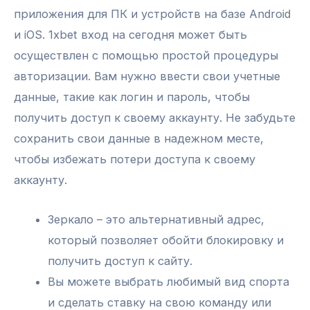
приложения для ПК и устройств на базе Android
и iOS. 1xbet вход на сегодня может быть
осуществлен с помощью простой процедуры
авторизации. Вам нужно ввести свои учетные
данные, такие как логин и пароль, чтобы
получить доступ к своему аккаунту. Не забудьте
сохранить свои данные в надежном месте,
чтобы избежать потери доступа к своему
аккаунту.
Зеркало – это альтернативный адрес,
который позволяет обойти блокировку и
получить доступ к сайту.
Вы можете выбрать любимый вид спорта
и сделать ставку на свою команду или