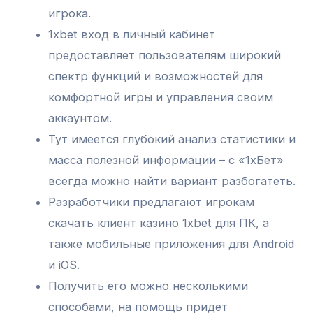
игрока.
1xbet вход в личный кабинет
предоставляет пользователям широкий
спектр функций и возможностей для
комфортной игры и управления своим
аккаунтом.
Тут имеется глубокий анализ статистики и
масса полезной информации – с «1хБет»
всегда можно найти вариант разбогатеть.
Разработчики предлагают игрокам
скачать клиент казино 1xbet для ПК, а
также мобильные приложения для Android
и iOS.
Получить его можно несколькими
способами, на помощь придет