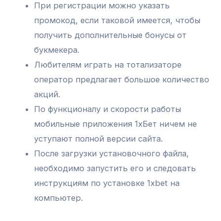
При регистрации можно указать
промокод, если таковой имеется, чтобы
получить дополнительные бонусы от
букмекера.
Любителям играть на тотализаторе
оператор предлагает большое количество
акций.
По функционалу и скорости работы
мобильные приложения 1хБет ничем не
уступают полной версии сайта.
После загрузки установочного файла,
необходимо запустить его и следовать
инструкциям по установке 1xbet на
компьютер.