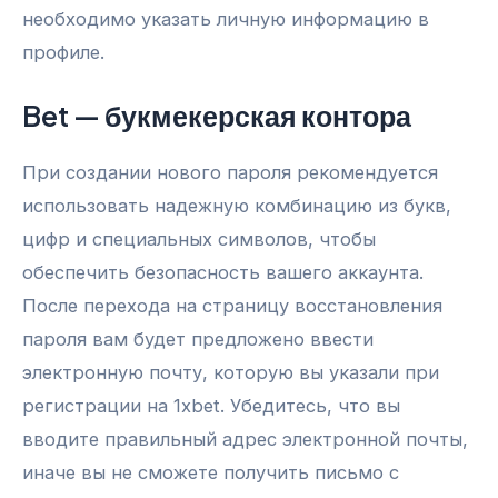
необходимо указать личную информацию в
профиле.
Bet — букмекерская контора
При создании нового пароля рекомендуется
использовать надежную комбинацию из букв,
цифр и специальных символов, чтобы
обеспечить безопасность вашего аккаунта.
После перехода на страницу восстановления
пароля вам будет предложено ввести
электронную почту, которую вы указали при
регистрации на 1xbet. Убедитесь, что вы
вводите правильный адрес электронной почты,
иначе вы не сможете получить письмо с