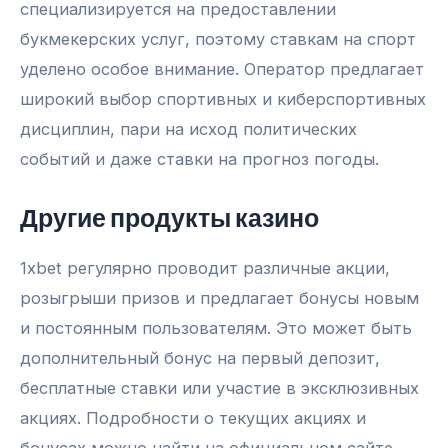
специализируется на предоставлении
букмекерских услуг, поэтому ставкам на спорт
уделено особое внимание. Оператор предлагает
широкий выбор спортивных и киберспортивных
дисциплин, пари на исход политических
событий и даже ставки на прогноз погоды.
Другие продукты казино
1xbet регулярно проводит различные акции,
розыгрыши призов и предлагает бонусы новым
и постоянным пользователям. Это может быть
дополнительный бонус на первый депозит,
бесплатные ставки или участие в эксклюзивных
акциях. Подробности о текущих акциях и
бонусах можно найти на официальном сайте