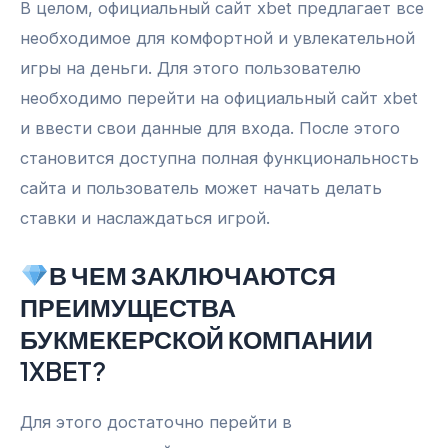
В целом, официальный сайт xbet предлагает все
необходимое для комфортной и увлекательной
игры на деньги. Для этого пользователю
необходимо перейти на официальный сайт xbet
и ввести свои данные для входа. После этого
становится доступна полная функциональность
сайта и пользователь может начать делать
ставки и наслаждаться игрой.
В ЧЕМ ЗАКЛЮЧАЮТСЯ
ПРЕИМУЩЕСТВА
БУКМЕКЕРСКОЙ КОМПАНИИ
1XBET?
Для этого достаточно перейти в