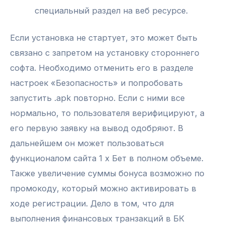
специальный раздел на веб ресурсе.
Если установка не стартует, это может быть
связано с запретом на установку стороннего
софта. Необходимо отменить его в разделе
настроек «Безопасность» и попробовать
запустить .apk повторно. Если с ними все
нормально, то пользователя верифицируют, а
его первую заявку на вывод одобряют. В
дальнейшем он может пользоваться
функционалом сайта 1 х Бет в полном объеме.
Также увеличение суммы бонуса возможно по
промокоду, который можно активировать в
ходе регистрации. Дело в том, что для
выполнения финансовых транзакций в БК