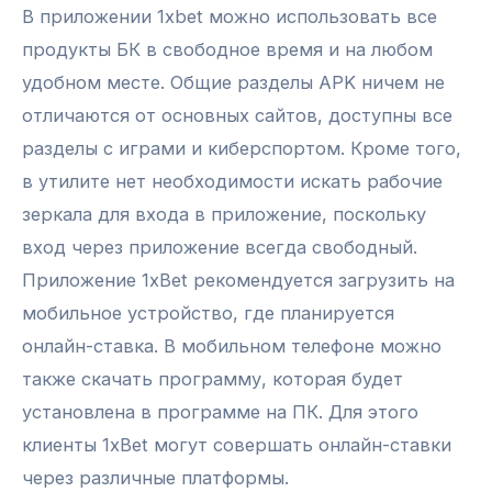
В приложении 1xbet можно использовать все
продукты БК в свободное время и на любом
удобном месте. Общие разделы APK ничем не
отличаются от основных сайтов, доступны все
разделы с играми и киберспортом. Кроме того,
в утилите нет необходимости искать рабочие
зеркала для входа в приложение, поскольку
вход через приложение всегда свободный.
Приложение 1xBet рекомендуется загрузить на
мобильное устройство, где планируется
онлайн-ставка. В мобильном телефоне можно
также скачать программу, которая будет
установлена в программе на ПК. Для этого
клиенты 1xBet могут совершать онлайн-ставки
через различные платформы.