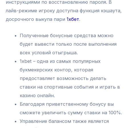
инструкциями по восстановлению пароля. В
лайв-режиме игроку доступна функция кэшаута,
досрочного выкупа пари
1хбет
.
Полученные бонусные средства можно
будет вывести только после выполнения
всех условий отыгрыша.
1xbet – одна из самых популярных
букмекерских контор, которая
предоставляет возможность делать
ставки на спортивные события и играть в
казино онлайн.
Благодаря приветственному бонусу вы
сможете увеличить сумму ставки на 100%.
Управление балансом также является